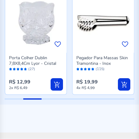
Porta Colher Dublin
Pegador Para Massas Skin
7,8X8,4Cm Lyor - Cristal
Tramontina - Inox
Avaliação:
Avaliação:
(27)
(115)
94%
96%
R$ 12,99
R$ 19,99
2x
R$ 6,49
4x
R$ 4,99