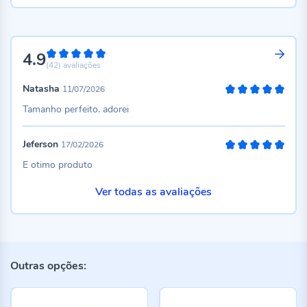
4.9
98%
(42)
avaliações
Natasha
11/07/2026
100%
Tamanho perfeito. adorei
Jeferson
17/02/2026
100%
E otimo produto
Ver todas as avaliações
Outras opções: