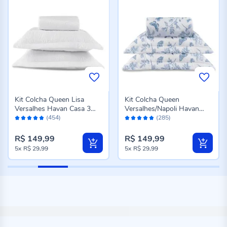
Kit Colcha Queen Lisa
Kit Colcha Queen
Versalhes Havan Casa 3
Versalhes/Napoli Havan
Avaliação:
Avaliação:
Peças - Branco
Casa 3 Peças - Floral Azul
(454)
(285)
96%
96%
R$ 149,99
R$ 149,99
5x
R$ 29,99
5x
R$ 29,99