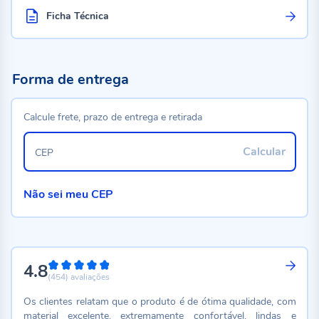
Ficha Técnica
Forma de entrega
Calcule frete, prazo de entrega e retirada
Calcular
CEP
Não sei meu CEP
4.8
96%
(454)
avaliações
Os clientes relatam que o produto é de ótima qualidade, com
material excelente, extremamente confortável, lindas e