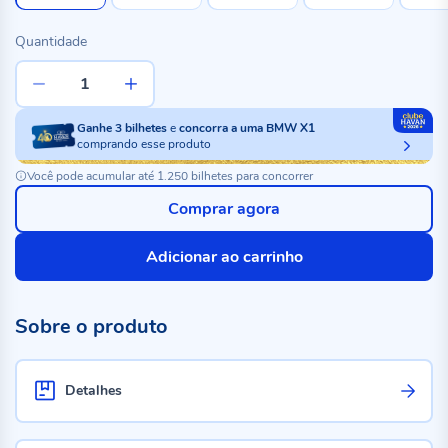
Quantidade
Ganhe
3
bilhetes
e
concorra a uma BMW X1
comprando esse produto
Você pode acumular até 1.250 bilhetes para concorrer
Comprar agora
Adicionar ao carrinho
Sobre o produto
Detalhes