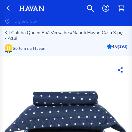
Kit Colcha Queen Poá Versalhes/Napoli Havan Casa 3 pçs
- Azul
4.6
(
193
)
Só tem na Havan