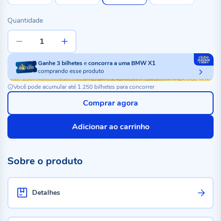
Quantidade
Ganhe
3
bilhetes
e
concorra a uma BMW X1
comprando esse produto
Você pode acumular até 1.250 bilhetes para concorrer
Comprar agora
Adicionar ao carrinho
Sobre o produto
Detalhes