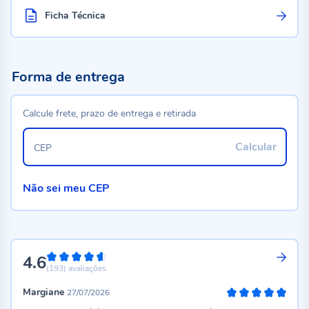
Ficha Técnica
Forma de entrega
Calcule frete, prazo de entrega e retirada
Calcular
CEP
Não sei meu CEP
4.6
92%
(193)
avaliações
Margiane
27/07/2026
100%