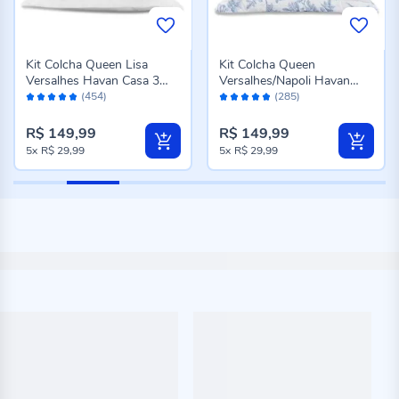
Kit Colcha Queen Lisa
Kit Colcha Queen
Versalhes Havan Casa 3
Versalhes/Napoli Havan
Avaliação:
Avaliação:
Peças - Branco
Casa 3 Peças - Floral Azul
(454)
(285)
96%
96%
R$ 149,99
R$ 149,99
5x
R$ 29,99
5x
R$ 29,99