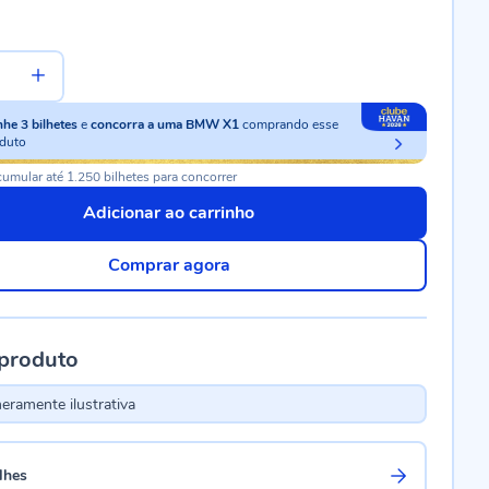
nhe
3
bilhetes
e
concorra a uma BMW X1
comprando esse
duto
umular até 1.250 bilhetes para concorrer
Adicionar ao carrinho
Comprar agora
 produto
ramente ilustrativa
lhes