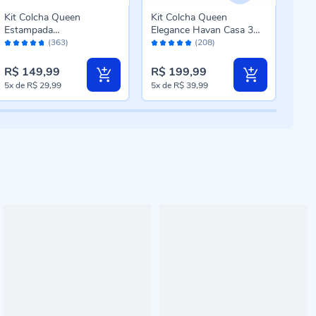
Kit Colcha Queen
Kit Colcha Queen
Kit
Estampada
Elegance Havan Casa 3
Ele
Avaliação:
Avaliação:
Aval
Versalhes/Napoli Havan
pçs - Cinza
pçs 
(363)
(208)
94%
96%
96
Casa 3 Peças - Floral
Bege
R$ 149,99
R$ 199,99
R$ 
5x
de
R$ 29,99
5x
de
R$ 39,99
5x
d