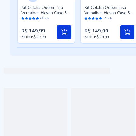
Kit Colcha Queen Lisa
Kit Colcha Queen Lisa
 3
Versalhes Havan Casa 3
Versalhes Havan Casa 3
Avaliação:
Avaliação:
Peças - Branco
Peças - Cinza Amianto
(453)
(453)
96%
96%
R$ 149,99
R$ 149,99
5x
de
R$ 29,99
5x
de
R$ 29,99