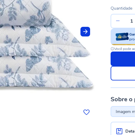
Quantidade
Ga
pro
Você pode ac
Sobre o
Imagem me
Deta