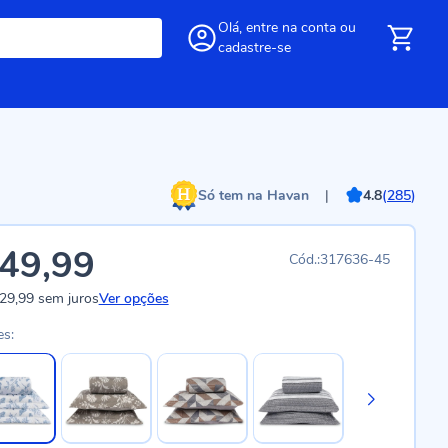
Olá,
entre
na conta
ou
cadastre-se
Só tem na Havan
|
4.8
(
285
)
49,99
317636-45
29,99
sem juros
Ver opções
es: