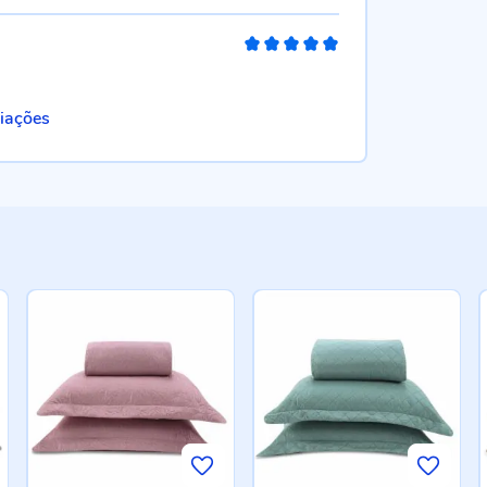
100%
liações