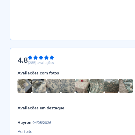
4.8
96%
(285)
avaliações
Avaliações com fotos
Avaliações em destaque
Rayron
04/08/2026
Perfeito