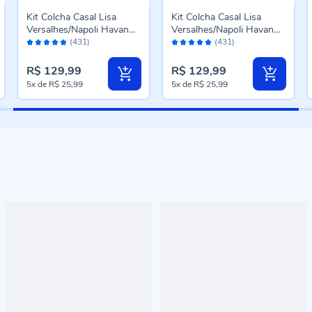
Kit Colcha Casal Lisa
Kit Colcha Casal Lisa
Versalhes/Napoli Havan
Versalhes/Napoli Havan
Avaliação:
Avaliação:
Casa 3 Peças - Rosa
Casa 3 Peças - Verde
(431)
(431)
96%
96%
Velho
R$ 129,99
R$ 129,99
5x
de
R$ 25,99
5x
de
R$ 25,99