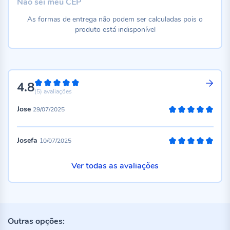
Não sei meu CEP
As formas de entrega não podem ser calculadas pois o
produto está indisponível
4.8
96%
(5)
avaliações
Jose
29/07/2025
100%
Josefa
10/07/2025
100%
Ver todas as avaliações
Outras opções: