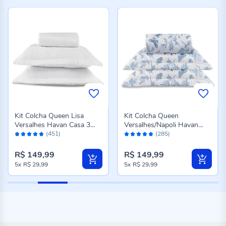
Kit Colcha Queen Lisa
Kit Colcha Queen
Versalhes Havan Casa 3
Versalhes/Napoli Havan
Avaliação:
Avaliação:
Peças - Branco
Casa 3 Peças - Floral Azul
(451)
(285)
96%
96%
R$ 149,99
R$ 149,99
5x
R$ 29,99
5x
R$ 29,99