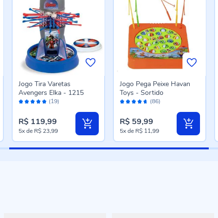
Jogo Tira Varetas
Jogo Pega Peixe Havan
Avengers Elka - 1215
Toys - Sortido
Avaliação:
Avaliação:
(19)
(86)
96%
92%
R$ 119,99
R$ 59,99
5x
de
R$ 23,99
5x
de
R$ 11,99