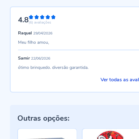
4.8
96%
(6)
avaliações
Raquel
29/04/2026
Meu filho amou,
Samir
22/06/2026
ótimo brinquedo. diversão garantida.
Ver todas as ava
Outras opções: