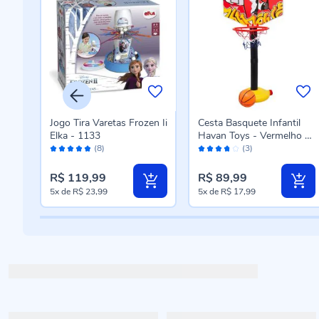
Jogo Tira Varetas Frozen Ii
Cesta Basquete Infantil
la -
Elka - 1133
Havan Toys - Vermelho e
Avaliação:
Avaliação:
Laranja
(8)
(3)
96%
74%
R$ 119,99
R$ 89,99
5x
de
R$ 23,99
5x
de
R$ 17,99