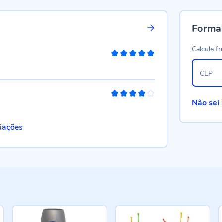
Forma
Calcule fr
100%
CEP
80%
Não sei
liações