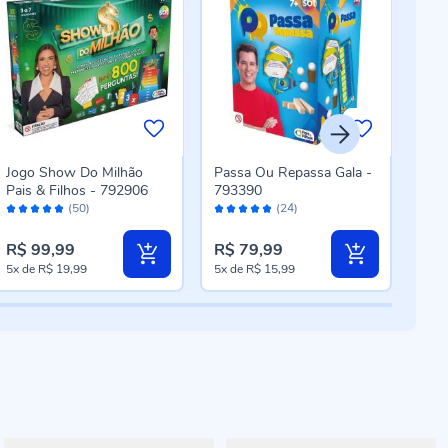
Jogo Show Do Milhão
Passa Ou Repassa Gala -
Jogo
Pais & Filhos - 792906
793390
793
Avaliação:
Avaliação:
Aval
(50)
(24)
96%
96%
94
R$ 99,99
R$ 79,99
R$ 
5x
de
R$ 19,99
5x
de
R$ 15,99
5x
d