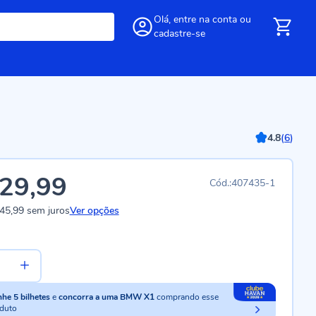
Olá,
entre
na conta
ou
cadastre-se
4.8
(
6
)
29,99
407435-1
45,99
sem juros
Ver opções
nhe
5
bilhetes
e
concorra a uma BMW X1
comprando esse
duto