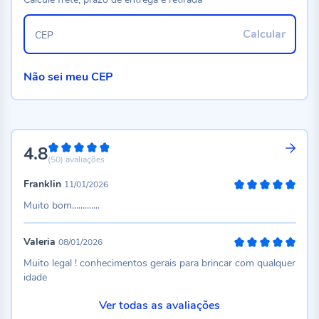
Calcular
CEP
Não sei meu CEP
4.8
96%
(50)
avaliações
Franklin
11/01/2026
100%
Muito bom.............
Valeria
08/01/2026
100%
Muito legal ! conhecimentos gerais para brincar com qualquer
idade
Ver todas as avaliações