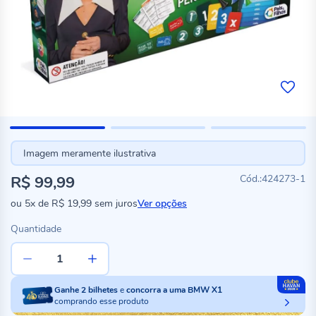
Imagem meramente ilustrativa
R$ 99,99
424273-1
ou
5x
de
R$ 19,99
sem juros
Ver opções
Quantidade
Ganhe
2
bilhetes
e
concorra a uma BMW X1
comprando esse produto