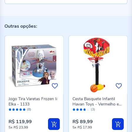
Outras opções:
Jogo Tira Varetas Frozen Ii
Cesta Basquete Infantil
Elka - 1133
Havan Toys - Vermelho e
Avaliação:
Avaliação:
Laranja
(8)
(3)
96%
74%
R$ 119,99
R$ 89,99
5x
R$ 23,99
5x
R$ 17,99