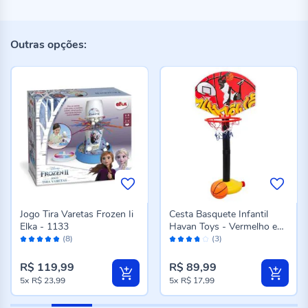
Outras opções:
Jogo Tira Varetas Frozen Ii
Cesta Basquete Infantil
Elka - 1133
Havan Toys - Vermelho e
Avaliação:
Avaliação:
Laranja
(8)
(3)
96%
74%
R$ 119,99
R$ 89,99
5x
R$ 23,99
5x
R$ 17,99