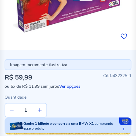
Imagem meramente ilustrativa
R$ 59,99
432325-1
ou
5x
de
R$ 11,99
sem juros
Ver opções
Quantidade
Ganhe
1
bilhete
e
concorra a uma BMW X1
comprando
esse produto