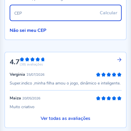
Calcular
CEP
Não sei meu CEP
4.7
94%
(38)
avaliações
Verginia
15/07/2026
100%
Super.indico ,minha filha amou o jogo, dinâmico e inteligente.
Maiza
20/05/2026
100%
Muito criativo
Ver todas as avaliações