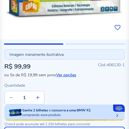
Imagem meramente ilustrativa
R$ 99,99
406130-1
ou
5x
de
R$ 19,99
sem juros
Ver opções
Quantidade
Ganhe
2
bilhetes
e
concorra a uma BMW X1
comprando esse produto
Você pode acumular até 1.250 bilhetes para concorrer