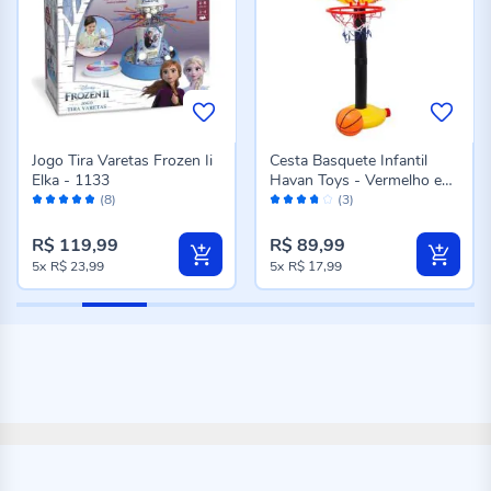
Jogo Tira Varetas Frozen Ii
Cesta Basquete Infantil
Elka - 1133
Havan Toys - Vermelho e
Avaliação:
Avaliação:
Laranja
(8)
(3)
96%
74%
R$ 119,99
R$ 89,99
5x
R$ 23,99
5x
R$ 17,99