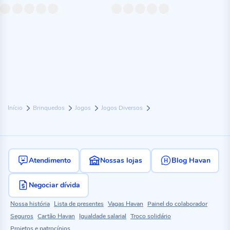
Início
Brinquedos
Jogos
Jogos Diversos
Atendimento
Nossas lojas
Blog Havan
Negociar dívida
Nossa história
Lista de presentes
Vagas Havan
Painel do colaborador
Seguros
Cartão Havan
Igualdade salarial
Troco solidário
Projetos e patrocínios