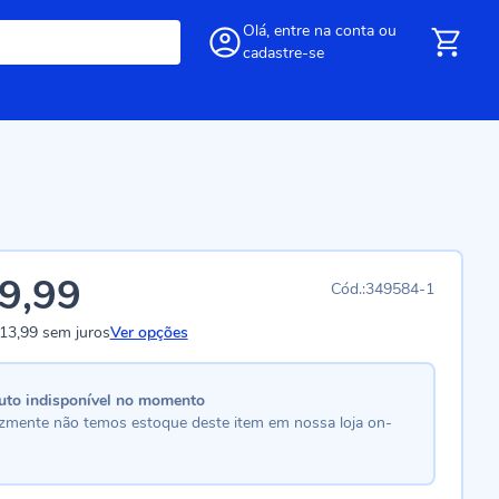
Olá,
entre
na conta
ou
cadastre-se
9,99
349584-1
13,99
sem juros
Ver opções
uto indisponível no momento
lizmente não temos estoque deste item em nossa loja on-