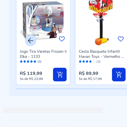
Jogo Tira Varetas Frozen Ii
Cesta Basquete Infantil
la -
Elka - 1133
Havan Toys - Vermelho e
Avaliação:
Avaliação:
Laranja
(8)
(3)
96%
74%
R$ 119,99
R$ 89,99
5x
de
R$ 23,99
5x
de
R$ 17,99