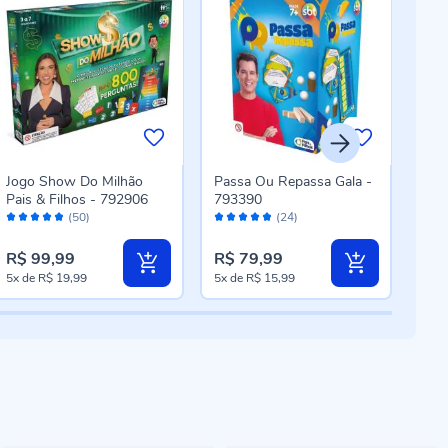
Jogo Show Do Milhão
Passa Ou Repassa Gala -
Jogo
Pais & Filhos - 792906
793390
793
Avaliação:
Avaliação:
Aval
(50)
(24)
96%
96%
94
R$ 99,99
R$ 79,99
R$ 
5x
de
R$ 19,99
5x
de
R$ 15,99
5x
d