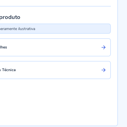
 produto
ramente ilustrativa
lhes
a Técnica