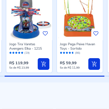
Jogo Tira Varetas
Jogo Pega Peixe Havan
Avengers Elka - 1215
Toys - Sortido
Avaliação:
Avaliação:
(19)
(86)
96%
92%
R$ 119,99
R$ 59,99
5x
de
R$ 23,99
5x
de
R$ 11,99