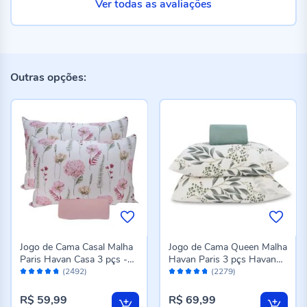
Ver todas as avaliações
Outras opções:
Jogo de Cama Casal Malha
Jogo de Cama Queen Malha
Paris Havan Casa 3 pçs -
Havan Paris 3 pçs Havan
Avaliação:
Avaliação:
Jardim Rosa Suave
Casa - Madrid Verde Topaz
(2492)
(2279)
94%
94%
R$ 59,99
R$ 69,99