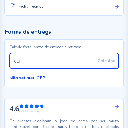
Ficha Técnica
Forma de entrega
Calcule frete, prazo de entrega e retirada
Calcular
CEP
Não sei meu CEP
4.6
92%
(1111)
avaliações
Os clientes elogiaram o jogo de cama por ser muito
confortável, com tecido maravilhoso e de boa qualidade.