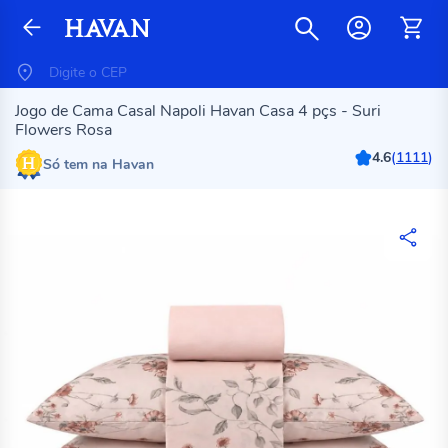
Jogo de Cama Casal Napoli Havan Casa 4 pçs - Suri
Flowers Rosa
4.6
(
1111
)
Só tem na Havan