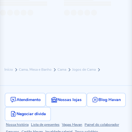
Início
Cama, Mesa e Banho
Cama
Jogos de Cama
Atendimento
Nossas lojas
Blog Havan
Negociar dívida
Nossa história
Lista de presentes
Vagas Havan
Painel do colaborador
Seguros
Cartão Havan
Igualdade salarial
Troco solidário