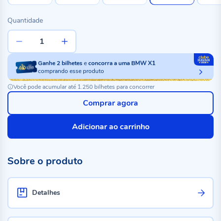
Quantidade
Ganhe
2
bilhetes
e
concorra a uma BMW X1
comprando esse produto
Você pode acumular até 1.250 bilhetes para concorrer
Comprar agora
Adicionar ao carrinho
Sobre o produto
Detalhes