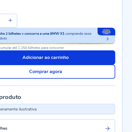
nhe
2
bilhetes
e
concorra a uma BMW X1
comprando esse
duto
umular até 1.250 bilhetes para concorrer
Adicionar ao carrinho
Comprar agora
 produto
ramente ilustrativa
lhes