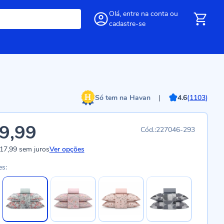
Olá,
entre
na conta
ou
cadastre-se
Só tem na Havan
|
4.6
(
1103
)
9,99
227046-293
17,99
sem juros
Ver opções
es: