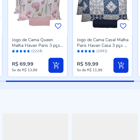
Jogo de Cama Queen
Jogo de Cama Casal Malha
Malha Havan Paris 3 pçs
Paris Havan Casa 3 pçs -
Avaliação:
Avaliação:
Havan Casa - Jardim Rosa
Cali Azul Profundo
(2224)
(2441)
94%
94%
Suave
R$ 69,99
R$ 59,99
5x
de
R$ 13,99
5x
de
R$ 11,99