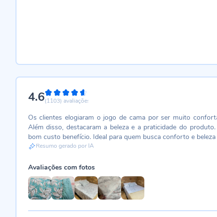
4.6
92%
(1103)
avaliações
Os clientes elogiaram o jogo de cama por ser muito confort
Além disso, destacaram a beleza e a praticidade do produto.
bom custo benefício. Ideal para quem busca conforto e beleza 
Resumo gerado por IA
Avaliações com fotos