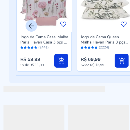
alha
Jogo de Cama Casal Malha
Jogo de Cama Queen
s -
Paris Havan Casa 3 pçs -
Malha Havan Paris 3 pçs
Avaliação:
Avaliação:
Jardim Rosa Suave
Havan Casa - Madrid
(2441)
(2224)
94%
94%
Verde Topaz
R$ 59,99
R$ 69,99
5x
de
R$ 11,99
5x
de
R$ 13,99