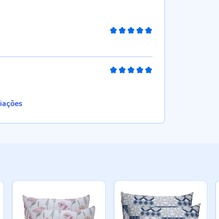
100%
100%
liações