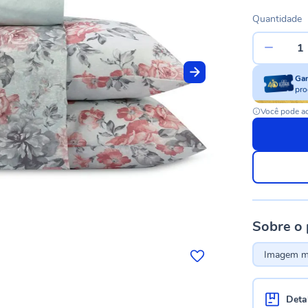
Quantidade
Ga
pro
Você pode ac
Sobre o
Imagem me
Deta