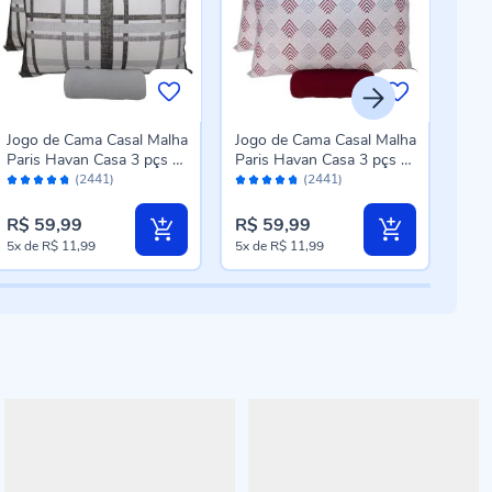
Jogo de Cama Casal Malha
Jogo de Cama Casal Malha
Jogo
Paris Havan Casa 3 pçs -
Paris Havan Casa 3 pçs -
Per
Avaliação:
Avaliação:
Aval
Trama Urbana Cinza
Setas Bloodstone
pçs
(2441)
(2441)
94%
94%
90
R$ 59,99
R$ 59,99
R$ 
5x
de
R$ 11,99
5x
de
R$ 11,99
5x
d