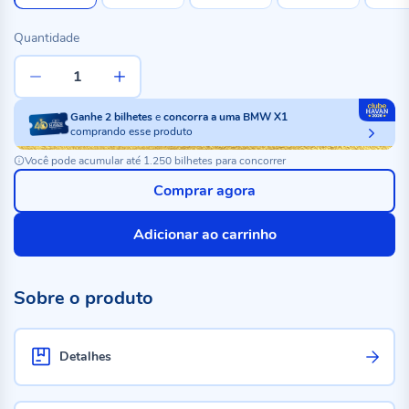
Quantidade
Ganhe
2
bilhetes
e
concorra a uma BMW X1
comprando esse produto
Você pode acumular até 1.250 bilhetes para concorrer
Comprar agora
Adicionar ao carrinho
Sobre o produto
Detalhes