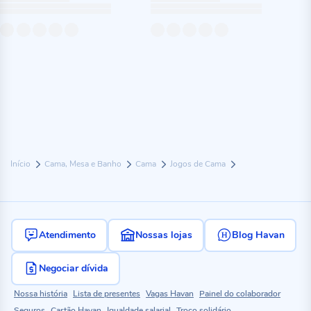
Início
Cama, Mesa e Banho
Cama
Jogos de Cama
Atendimento
Nossas lojas
Blog Havan
Negociar dívida
Nossa história
Lista de presentes
Vagas Havan
Painel do colaborador
Seguros
Cartão Havan
Igualdade salarial
Troco solidário