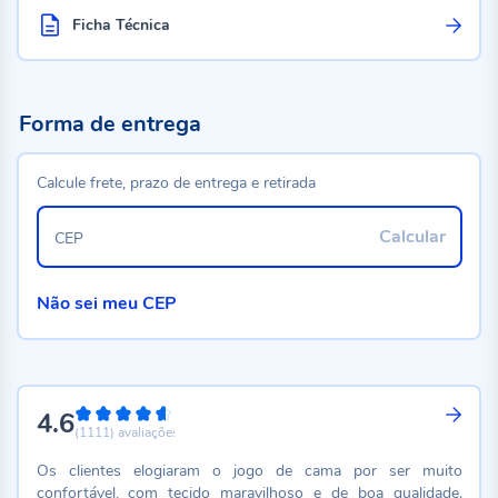
Ficha Técnica
Forma de entrega
Calcule frete, prazo de entrega e retirada
Calcular
CEP
Não sei meu CEP
4.6
92%
(1111)
avaliações
Os clientes elogiaram o jogo de cama por ser muito
confortável, com tecido maravilhoso e de boa qualidade.