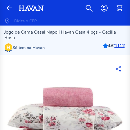
Jogo de Cama Casal Napoli Havan Casa 4 pçs - Cecilia
Rosa
4.6
(
1111
)
Só tem na Havan