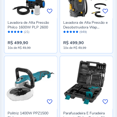
Lavadora de Alta Pressão
Lavadora de Alta Pressão e
Philco 1600W PLP 2600
Desobstruidora Wap
Avaliação:
Avaliação:
1400W WL1820 Ultra
(21)
(949)
98%
96%
R$ 499,90
R$ 499,90
10x
de
R$ 49,99
10x
de
R$ 49,99
Politriz 1400W PPZ1500
Parafusadeira E Furadeira