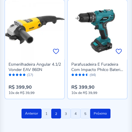
Esmerilhadeira Angular 4.1/2
Parafusadeira E Furadeira
Vonder EAV 860N
Com Impacto Philco Bateria
Avaliação:
Avaliação:
12V Ppf120mf - Bivolt
(17)
(94)
96%
90%
R$ 399,90
R$ 399,90
10x
de
R$ 39,99
10x
de
R$ 39,99
Página
Página
Você
Página
Página
Página
Anterior
Próximo
1
2
3
4
5
esta
lendo