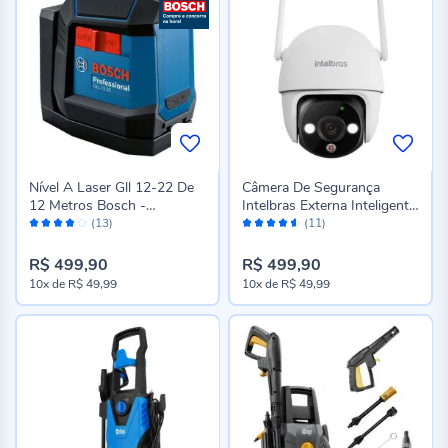
Nível A Laser Gll 12-22 De
Câmera De Segurança
12 Metros Bosch -
Intelbras Externa Inteligente
Avaliação:
Avaliação:
0601065220
Full Hd Wi-Fi 360° - Bivolt
(13)
(11)
78%
90%
R$ 499,90
R$ 499,90
10x
de
R$ 49,99
10x
de
R$ 49,99