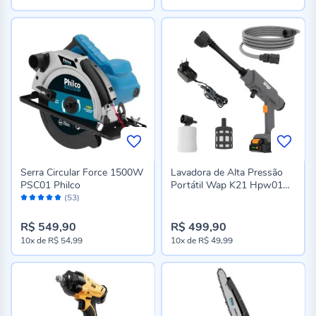
Serra Circular Force 1500W
Lavadora de Alta Pressão
PSC01 Philco
Portátil Wap K21 Hpw01
Avaliação:
21V 330 Psi - Bivolt
(53)
96%
R$ 549,90
R$ 499,90
10x
de
R$ 54,99
10x
de
R$ 49,99