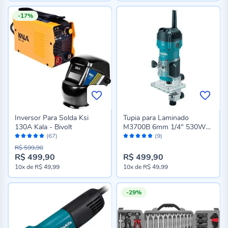
-17%
Inversor Para Solda Ksi
Tupia para Laminado
130A Kala - Bivolt
M3700B 6mm 1/4" 530W
Avaliação:
Avaliação:
Makita
(67)
(9)
96%
96%
R$ 599,90
R$ 499,90
R$ 499,90
Preço
10x
de
R$ 49,99
10x
de
R$ 49,99
especial
-29%