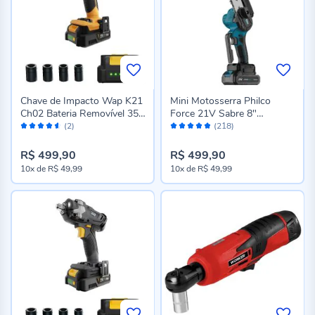
Chave de Impacto Wap K21
Mini Motosserra Philco
Ch02 Bateria Removível 350
Force 21V Sabre 8"
Avaliação:
Avaliação:
Nm - Bivolt
4700Rpm 4 Acessórios
(2)
(218)
90%
96%
Pmm218 - Bivolt
R$ 499,90
R$ 499,90
10x
de
R$ 49,99
10x
de
R$ 49,99