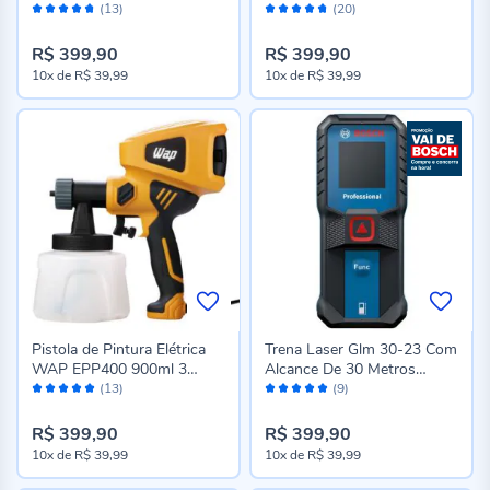
Avaliação:
Avaliação:
Velocidades
(13)
(20)
94%
94%
R$ 399,90
R$ 399,90
10x
de
R$ 39,99
10x
de
R$ 39,99
Pistola de Pintura Elétrica
Trena Laser Glm 30-23 Com
WAP EPP400 900ml 3
Alcance De 30 Metros
Avaliação:
Avaliação:
Regulações Spray 400W
Bosch - 0601072XG0
(13)
(9)
100%
100%
R$ 399,90
R$ 399,90
10x
de
R$ 39,99
10x
de
R$ 39,99