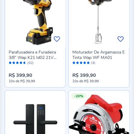
Parafusadeira e Furadeira
Misturador De Argamassa E
3/8” Wap K21 Id02 21V
Tinta Wap WF MA01
Avaliação:
Avaliação:
Torque 45Nm
(92)
(4)
92%
100%
R$ 399,90
R$ 399,90
10x
de
R$ 39,99
10x
de
R$ 39,99
-20%