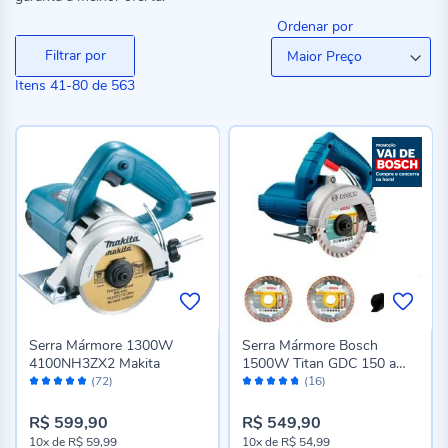
Ordenar por
Filtrar por
Itens
41
-
80
de
563
Serra Mármore 1300W
Serra Mármore Bosch
4100NH3ZX2 Makita
1500W Titan GDC 150 a
Avaliação:
Avaliação:
Seco
(72)
(16)
96%
94%
R$ 599,90
R$ 549,90
10x
de
R$ 59,99
10x
de
R$ 54,99