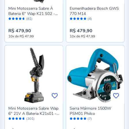
Mini Motosserra Sabre À
Esmerilhadeira Bosch GWS
Bateria 6" Wap K21 S02 -
770 M14
Avaliação:
Avaliação:
Bivolt
(81)
(4)
92%
100%
R$ 479,90
R$ 479,90
10x
de
R$ 47,99
10x
de
R$ 47,99
Mini Motosserra Sabre Wap
Serra Mármore 1500W
6" 21V A Bateria K21s01 -
PSM01 Philco
Avaliação:
Avaliação:
Bivolt
(301)
(7)
92%
100%