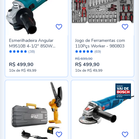
Esmerilhadeira Angular
Jogo de Ferramentas com
M9510B 4-1/2" 850W
110Pçs Worker - 980803
Avaliação:
Avaliação:
Makita
(38)
(69)
96%
98%
R$ 699,90
R$ 499,90
R$ 499,90
Preço
10x
de
R$ 49,99
10x
de
R$ 49,99
especial