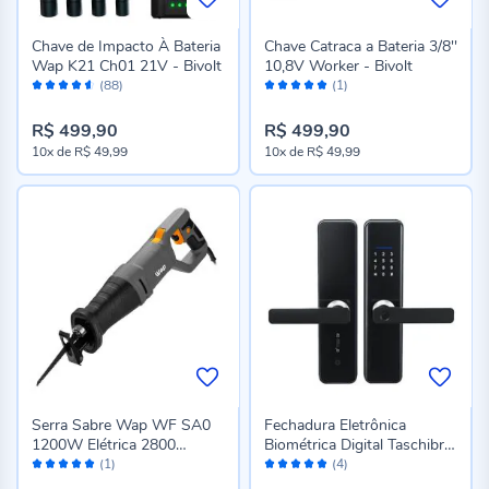
Chave de Impacto À Bateria
Chave Catraca a Bateria 3/8''
Wap K21 Ch01 21V - Bivolt
10,8V Worker - Bivolt
Avaliação:
Avaliação:
(88)
(1)
90%
100%
R$ 499,90
R$ 499,90
10x
de
R$ 49,99
10x
de
R$ 49,99
Serra Sabre Wap WF SA0
Fechadura Eletrônica
1200W Elétrica 2800
Biométrica Digital Taschibra
Avaliação:
Avaliação:
Golpes Por Minuto
Tfee02
(1)
(4)
100%
100%