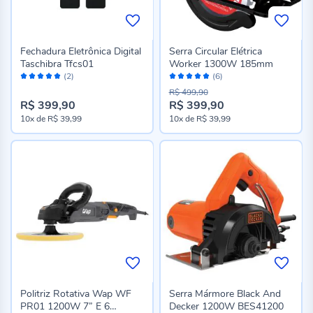
Fechadura Eletrônica Digital
Serra Circular Elétrica
Taschibra Tfcs01
Worker 1300W 185mm
Avaliação:
Avaliação:
(2)
(6)
100%
100%
R$ 499,90
R$ 399,90
R$ 399,90
10x
de
R$ 39,99
10x
de
R$ 39,99
Politriz Rotativa Wap WF
Serra Mármore Black And
PR01 1200W 7” E 6
Decker 1200W BES41200