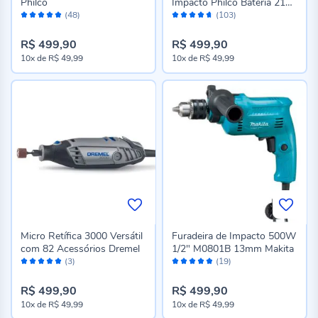
Philco
Impacto Philco Bateria 21V
Avaliação:
Avaliação:
Ppf21mf - Bivolt
(48)
(103)
98%
92%
R$ 499,90
R$ 499,90
10x
de
R$ 49,99
10x
de
R$ 49,99
Micro Retífica 3000 Versátil
Furadeira de Impacto 500W
com 82 Acessórios Dremel
1/2" M0801B 13mm Makita
Avaliação:
Avaliação:
(3)
(19)
100%
96%
R$ 499,90
R$ 499,90
10x
de
R$ 49,99
10x
de
R$ 49,99