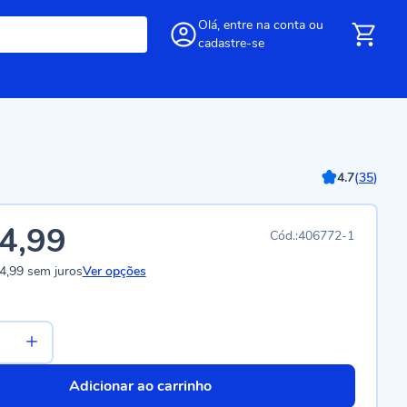
Olá,
entre
na conta
ou
cadastre-se
4.7
(
35
)
4,99
406772-1
4,99
sem juros
Ver opções
Adicionar ao carrinho