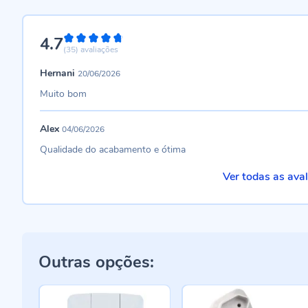
4.7
94%
(35)
avaliações
Hernani
20/06/2026
Muito bom
Alex
04/06/2026
Qualidade do acabamento e ótima
Ver todas as ava
Outras opções: