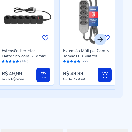
Extensão Protetor
Extensão Múltipla Com 5
Ext
Eletrônico com 5 Tomadas
Tomadas 3 Metros
3X0
Avaliação:
Avaliação:
Aval
Intelbras Epe 205 - Preto
Tramontina - Cinza
(146)
(77)
98%
96%
96
R$ 49,99
R$ 49,99
R$ 
5x
de
R$ 9,99
5x
de
R$ 9,99
5x
d