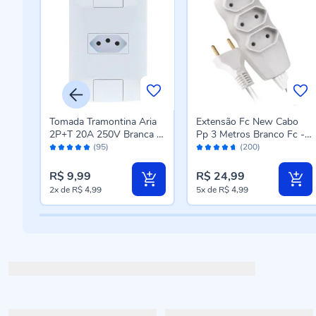
ia
Tomada Tramontina Aria
Extensão Fc New Cabo
a -
2P+T 20A 250V Branca -
Pp 3 Metros Branco Fc -
Avaliação:
Avaliação:
57241013
2414-3
(95)
(200)
98%
92%
R$ 9,99
R$ 24,99
2x
de
R$ 4,99
5x
de
R$ 4,99