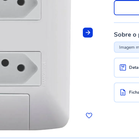
Sobre o
Imagem me
Deta
Fich