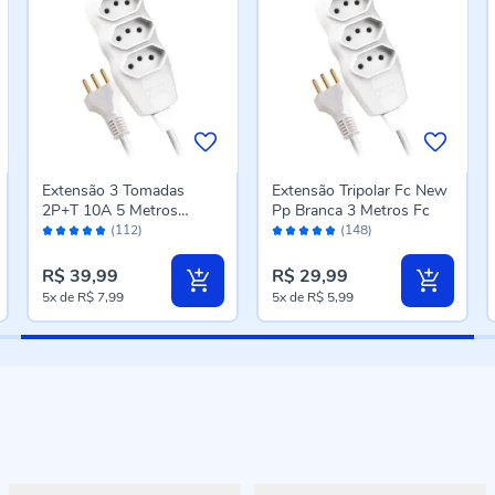
Extensão 3 Tomadas
Extensão Tripolar Fc New
2P+T 10A 5 Metros
Pp Branca 3 Metros Fc
Avaliação:
Avaliação:
Branco Fc
(112)
(148)
96%
96%
R$ 39,99
R$ 29,99
5x
de
R$ 7,99
5x
de
R$ 5,99