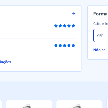
Forma
Calcule fr
100%
CEP
100%
Não sei
liações