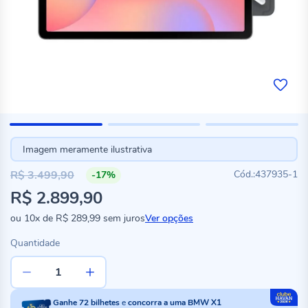
Imagem meramente ilustrativa
R$ 3.499,90
437935-1
-17%
Preço
R$ 2.899,90
especial
ou
10x
de
R$ 289,99
sem juros
Ver opções
Quantidade
Ganhe
72
bilhetes
e
concorra a uma BMW X1