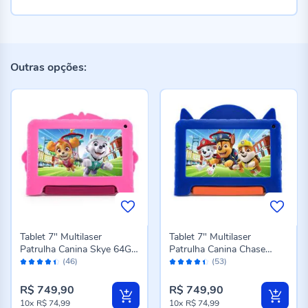
Outras opções:
Tablet 7" Multilaser
Tablet 7" Multilaser
Patrulha Canina Skye 64Gb
Patrulha Canina Chase
Avaliação:
Avaliação:
Nb422 - Rosa
64Gb Nb421 - Azul
(46)
(53)
88%
88%
R$ 749,90
R$ 749,90
10x
R$ 74,99
10x
R$ 74,99