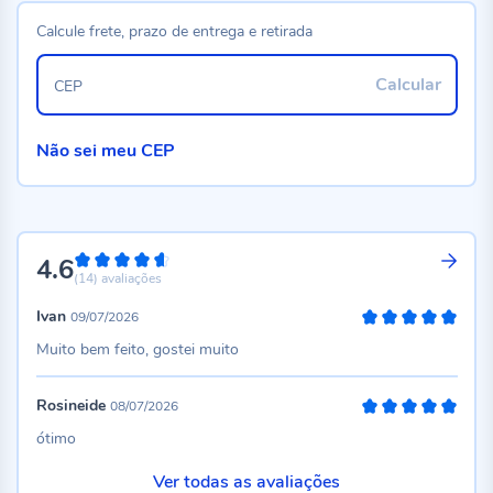
Calcule frete, prazo de entrega e retirada
Calcular
CEP
Não sei meu CEP
4.6
92%
(14)
avaliações
Ivan
09/07/2026
100%
Muito bem feito, gostei muito
Rosineide
08/07/2026
100%
ótimo
Ver todas as avaliações