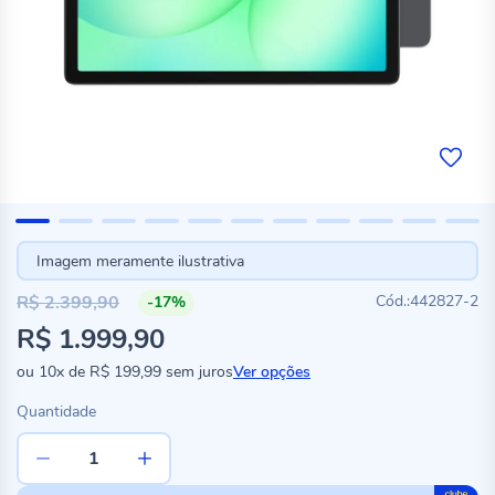
Imagem meramente ilustrativa
R$ 2.399,90
442827-2
-17%
Preço
R$ 1.999,90
especial
ou
10x
de
R$ 199,99
sem juros
Ver opções
Quantidade