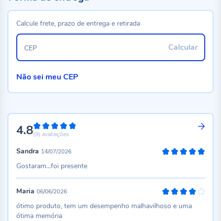
Calcule frete, prazo de entrega e retirada
Calcular
CEP
Não sei meu CEP
4.8
96%
(9)
avaliações
Sandra
14/07/2026
100%
Gostaram...foi presente
Maria
06/06/2026
80%
ótimo produto, tem um desempenho malhavilhoso e uma
ótima memória