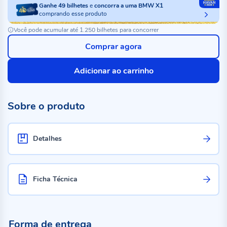
Ganhe
49
bilhetes
e
concorra a uma BMW X1
comprando esse produto
Você pode acumular até 1.250 bilhetes para concorrer
Comprar agora
Adicionar ao carrinho
Sobre o produto
Detalhes
Ficha Técnica
Forma de entrega