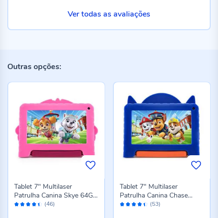
Ver todas as avaliações
Outras opções:
Tablet 7" Multilaser
Tablet 7" Multilaser
Patrulha Canina Skye 64Gb
Patrulha Canina Chase
Avaliação:
Avaliação:
Nb422 - Rosa
64Gb Nb421 - Azul
(46)
(53)
88%
88%