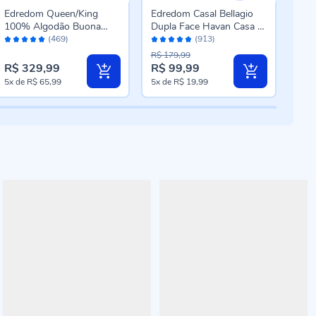
Edredom Queen/King
Edredom Casal Bellagio
Edr
100% Algodão Buona
Dupla Face Havan Casa -
Poli
Avaliação:
Avaliação:
Aval
Fortuna - Branco
Davi Geo Cinza
Can
(469)
(913)
96%
96%
96
Azu
R$ 179,99
R$ 3
R$ 329,99
R$ 99,99
R$ 
Preço
Pre
5x
de
R$ 65,99
5x
de
R$ 19,99
5x
d
especial
esp