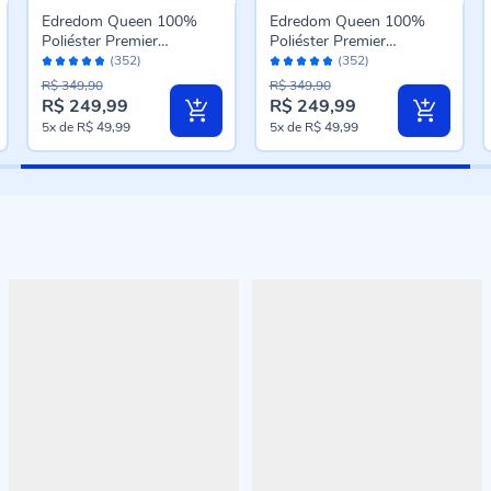
Edredom Queen 100%
Edredom Queen 100%
Poliéster Premier
Poliéster Premier
Avaliação:
Avaliação:
Canelado Havan Casa -
Canelado Havan Casa -
(352)
(352)
96%
96%
Cru
Prata
R$ 349,90
R$ 349,90
R$ 249,99
R$ 249,99
Preço
Preço
5x
de
R$ 49,99
5x
de
R$ 49,99
especial
especial