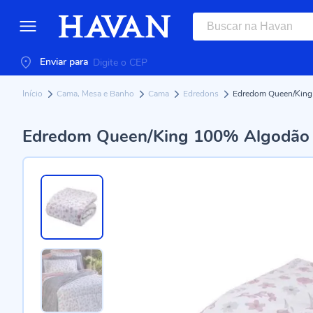
Enviar para
Início
Cama, Mesa e Banho
Cama
Edredons
Edredom Queen/King
Edredom Queen/King 100% Algodão 