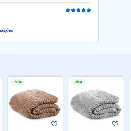
100%
liações
-29%
-29%