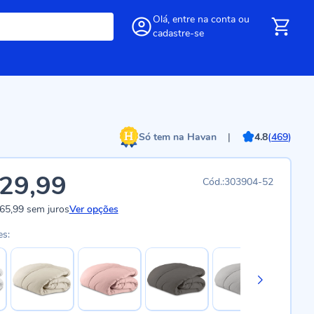
Olá,
entre
na conta
ou
cadastre-se
Só tem na Havan
|
4.8
(
469
)
29,99
303904-52
65,99
sem juros
Ver opções
es: