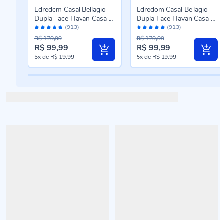
%
Edredom Casal Bellagio
Edredom Casal Bellagio
Dupla Face Havan Casa -
Dupla Face Havan Casa -
Avaliação:
Avaliação:
-
Jade Floral Azul
Caio Geo Azul
(913)
(913)
96%
96%
R$ 179,99
R$ 179,99
R$ 99,99
R$ 99,99
Preço
Preço
5x
de
R$ 19,99
5x
de
R$ 19,99
especial
especial