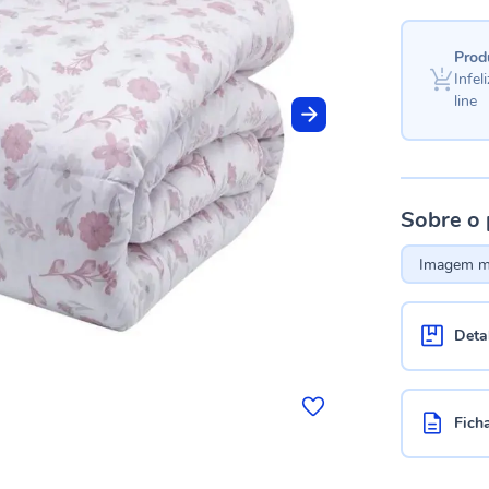
Prod
Infe
line
Sobre o
Imagem me
Deta
Fich