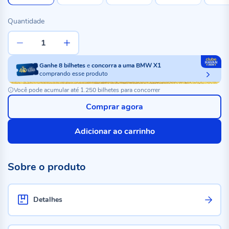
Quantidade
Ganhe
8
bilhetes
e
concorra a uma BMW X1
comprando esse produto
Você pode acumular até 1.250 bilhetes para concorrer
Comprar agora
Adicionar ao carrinho
Sobre o produto
Detalhes