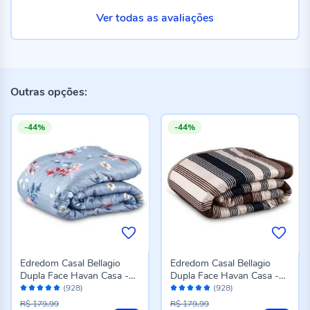
Ver todas as avaliações
Outras opções:
-44%
-44%
Edredom Casal Bellagio
Edredom Casal Bellagio
Dupla Face Havan Casa -
Dupla Face Havan Casa -
Avaliação:
Avaliação:
Jade Floral Azul
Caio Geo Azul
(928)
(928)
96%
96%
R$ 179,99
R$ 179,99