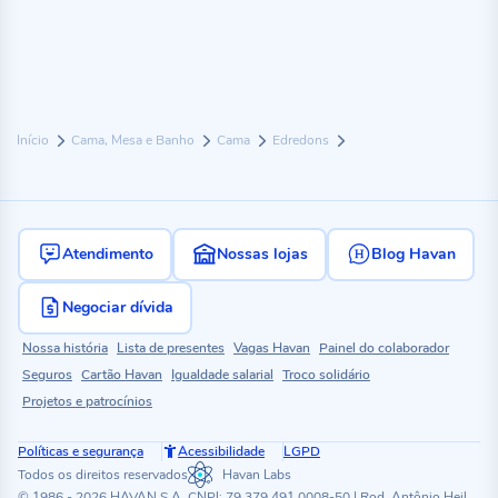
Início
Cama, Mesa e Banho
Cama
Edredons
Atendimento
Nossas lojas
Blog Havan
Negociar dívida
Nossa história
Lista de presentes
Vagas Havan
Painel do colaborador
Seguros
Cartão Havan
Igualdade salarial
Troco solidário
Projetos e patrocínios
Políticas e segurança
Acessibilidade
LGPD
Todos os direitos reservados
Havan Labs
© 1986 - 2026 HAVAN S.A. CNPJ: 79.379.491.0008-50 | Rod. Antônio Heil,