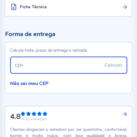
Ficha Técnica
Forma de entrega
Calcule frete, prazo de entrega e retirada
Calcular
CEP
Não sei meu CEP
4.8
96%
(476)
avaliações
Clientes elogiaram o edredom por ser quentinho, confortável,
bonito e muito macio, com boa qualidade e leveza.