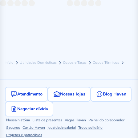
Início
Utilidades Domésticas
Copos e Taças
Copos Térmicos
Atendimento
Nossas lojas
Blog Havan
Negociar dívida
Nossa história
Lista de presentes
Vagas Havan
Painel do colaborador
Seguros
Cartão Havan
Igualdade salarial
Troco solidário
Projetos e patrocínios