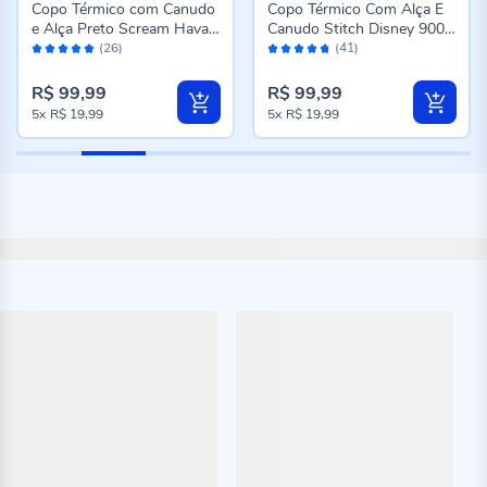
Copo Térmico com Canudo
Copo Térmico Com Alça E
e Alça Preto Scream Havan
Canudo Stitch Disney 900
Avaliação:
Avaliação:
Casa - 1,2 Litros
Ml - Azul
(26)
(41)
96%
94%
R$ 99,99
R$ 99,99
5x
R$ 19,99
5x
R$ 19,99