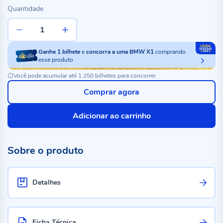
Quantidade
Ganhe
1
bilhete
e
concorra a uma BMW X1
comprando
esse produto
Você pode acumular até 1.250 bilhetes para concorrer
Comprar agora
Adicionar ao carrinho
Sobre o produto
Detalhes
Ficha Técnica