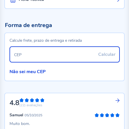
Forma de entrega
Calcule frete, prazo de entrega e retirada
Calcular
CEP
Não sei meu CEP
4.8
96%
(22)
avaliações
Samuel
05/10/2025
100%
Muito bom.