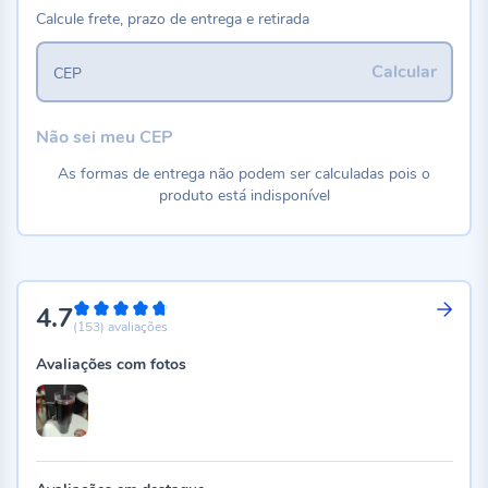
Calcule frete, prazo de entrega e retirada
Calcular
CEP
Não sei meu CEP
As formas de entrega não podem ser calculadas pois o
produto está indisponível
4.7
94%
(153)
avaliações
Avaliações com fotos