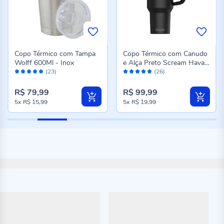
Copo Térmico com Tampa
Copo Térmico com Canudo
Wolff 600Ml - Inox
e Alça Preto Scream Havan
Avaliação:
Avaliação:
Casa - 1,2 Litros
(23)
(26)
96%
96%
R$ 79,99
R$ 99,99
5x
R$ 15,99
5x
R$ 19,99