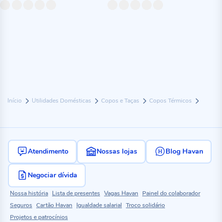
Início
Utilidades Domésticas
Copos e Taças
Copos Térmicos
Atendimento
Nossas lojas
Blog Havan
Negociar dívida
Nossa história
Lista de presentes
Vagas Havan
Painel do colaborador
Seguros
Cartão Havan
Igualdade salarial
Troco solidário
Projetos e patrocínios