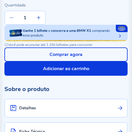
Quantidade
Ganhe
1
bilhete
e
concorra a uma BMW X1
comprando
esse produto
Você pode acumular até 1.250 bilhetes para concorrer
Comprar agora
Adicionar ao carrinho
Sobre o produto
Detalhes
Ficha Técnica