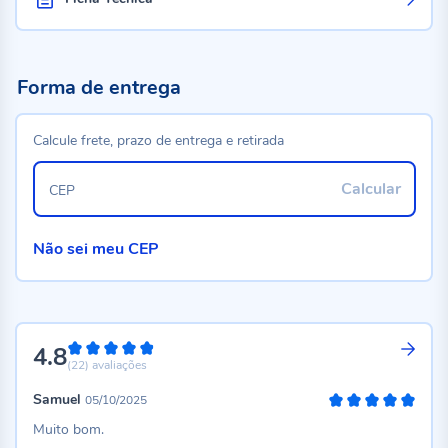
Forma de entrega
Calcule frete, prazo de entrega e retirada
Calcular
CEP
Não sei meu CEP
4.8
96%
(22)
avaliações
Samuel
05/10/2025
100%
Muito bom.