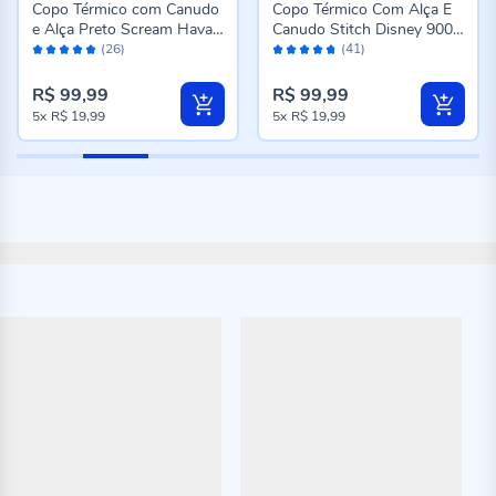
Copo Térmico com Canudo
Copo Térmico Com Alça E
e Alça Preto Scream Havan
Canudo Stitch Disney 900
Avaliação:
Avaliação:
Casa - 1,2 Litros
Ml - Azul
(26)
(41)
96%
94%
R$ 99,99
R$ 99,99
5x
R$ 19,99
5x
R$ 19,99