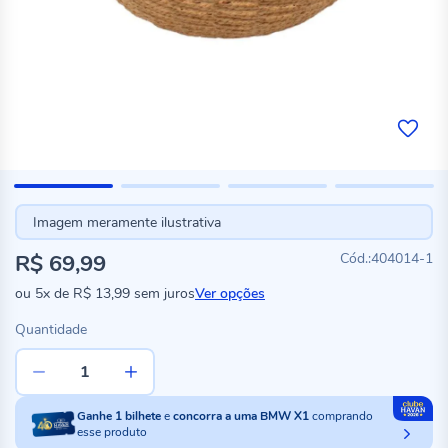
Imagem meramente ilustrativa
R$ 69,99
404014-1
ou
5x
de
R$ 13,99
sem juros
Ver opções
Quantidade
Ganhe
1
bilhete
e
concorra a uma BMW X1
comprando
esse produto