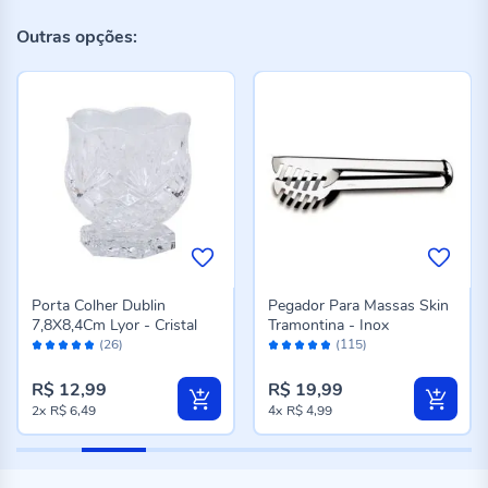
Outras opções:
Porta Colher Dublin
Pegador Para Massas Skin
7,8X8,4Cm Lyor - Cristal
Tramontina - Inox
Avaliação:
Avaliação:
(26)
(115)
96%
96%
R$ 12,99
R$ 19,99
2x
R$ 6,49
4x
R$ 4,99