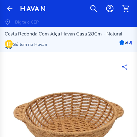
Cesta Redonda Com Alça Havan Casa 28Cm - Natural
5
(
3
)
Só tem na Havan