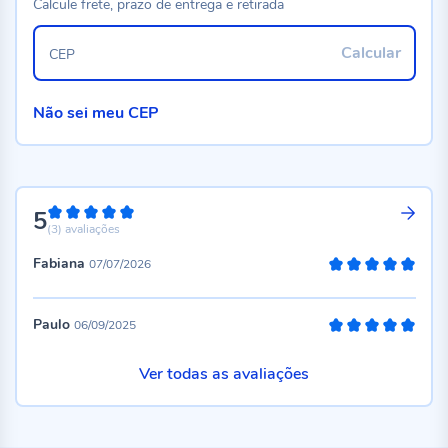
Calcule frete, prazo de entrega e retirada
Calcular
CEP
Não sei meu CEP
5
100%
(3)
avaliações
Fabiana
07/07/2026
100%
Paulo
06/09/2025
100%
Ver todas as avaliações