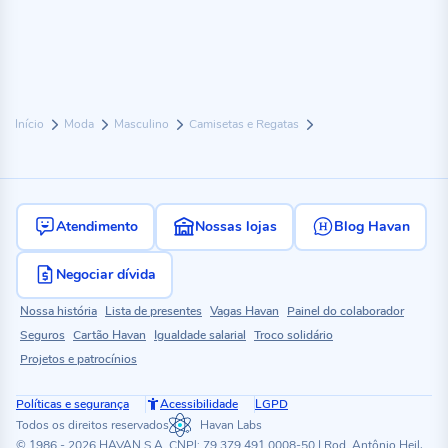
Início
Moda
Masculino
Camisetas e Regatas
Atendimento
Nossas lojas
Blog Havan
Negociar dívida
Nossa história
Lista de presentes
Vagas Havan
Painel do colaborador
Seguros
Cartão Havan
Igualdade salarial
Troco solidário
Projetos e patrocínios
Políticas e segurança
Acessibilidade
LGPD
Todos os direitos reservados
Havan Labs
© 1986 - 2026 HAVAN S.A. CNPJ: 79.379.491.0008-50 | Rod. Antônio Heil,