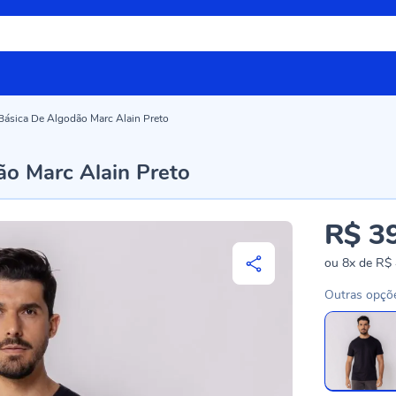
Básica De Algodão Marc Alain Preto
ão Marc Alain Preto
R$ 3
ou
8x
de
R$ 
Outras opçõ