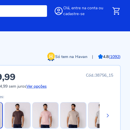
Olá,
entre
na conta
ou
cadastre-se
Só tem na Havan
|
4.8
(
1092
)
9,99
38756_15
4,99
sem juros
Ver opções
es: