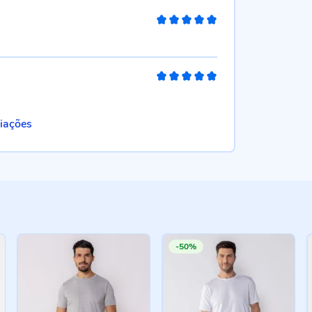
100%
100%
liações
-50%