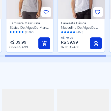
Camiseta Masculina
Camiseta Básica
Básica De Algodão Marc
Masculina De Algodão
Avaliação:
Avaliação:
Alain Mescla
Peruano Marc Alain
(1092)
(459)
96%
96%
Branco
R$ 79,99
R$ 39,99
R$ 39,99
8x
de
R$ 4,99
8x
de
R$ 4,99