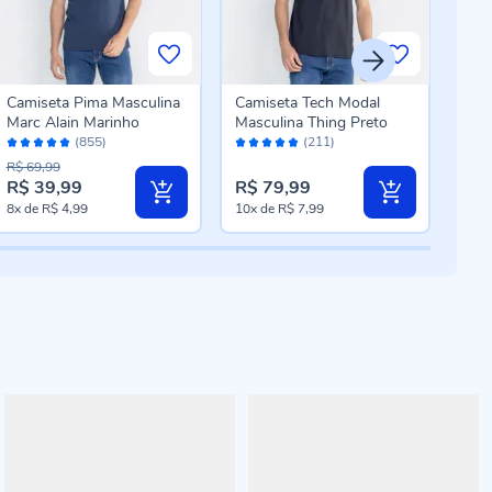
Camiseta Pima Masculina
Camiseta Tech Modal
Cam
Marc Alain Marinho
Masculina Thing Preto
Cur
Avaliação:
Avaliação:
Aval
(855)
(211)
96%
96%
10
R$ 69,99
R$ 39,99
R$ 79,99
R$ 
8x
de
R$ 4,99
10x
de
R$ 7,99
8x
d