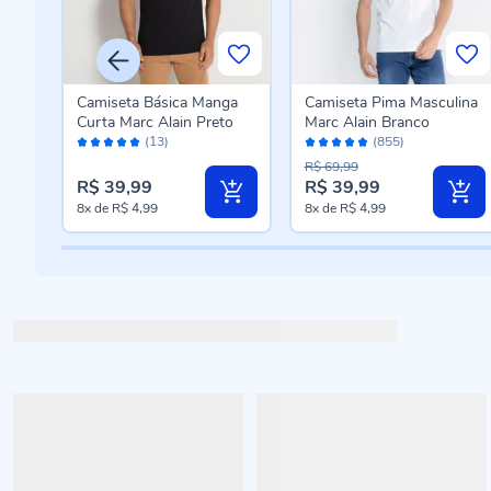
ina
Camiseta Básica Manga
Camiseta Pima Masculina
Curta Marc Alain Preto
Marc Alain Branco
Avaliação:
Avaliação:
(13)
(855)
100%
96%
R$ 69,99
R$ 39,99
R$ 39,99
8x
de
R$ 4,99
8x
de
R$ 4,99