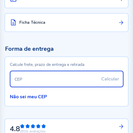
Ficha Técnica
Forma de entrega
Calcule frete, prazo de entrega e retirada
Calcular
CEP
Não sei meu CEP
4.8
96%
(855)
avaliações