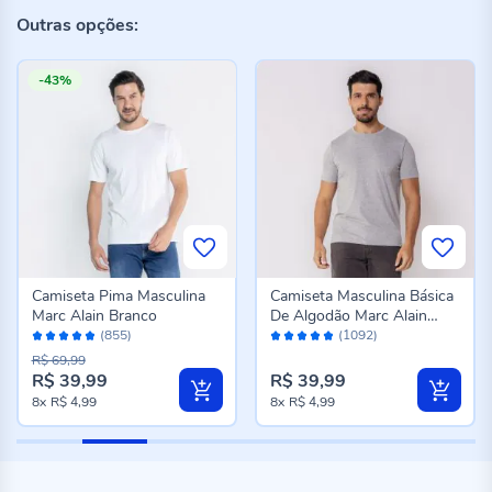
Outras opções:
-43%
Camiseta Pima Masculina
Camiseta Masculina Básica
Marc Alain Branco
De Algodão Marc Alain
Avaliação:
Avaliação:
Mescla
(855)
(1092)
96%
96%
R$ 69,99
R$ 39,99
R$ 39,99
8x
R$ 4,99
8x
R$ 4,99