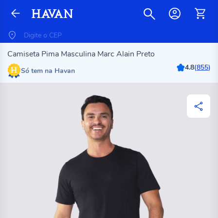
Camiseta Pima Masculina Marc Alain Preto
4.8
(
855
)
Só tem na Havan