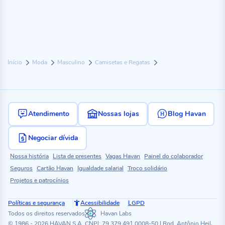
Início
Moda
Masculino
Camisetas e Regatas
Atendimento
Nossas lojas
Blog Havan
Negociar dívida
Nossa história
Lista de presentes
Vagas Havan
Painel do colaborador
Seguros
Cartão Havan
Igualdade salarial
Troco solidário
Projetos e patrocínios
Políticas e segurança
Acessibilidade
LGPD
Todos os direitos reservados
Havan Labs
© 1986 - 2026 HAVAN S.A. CNPJ: 79.379.491.0008-50 | Rod. Antônio Heil,