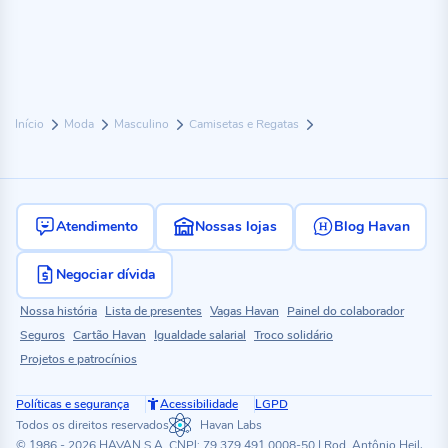
Início
Moda
Masculino
Camisetas e Regatas
Atendimento
Nossas lojas
Blog Havan
Negociar dívida
Nossa história
Lista de presentes
Vagas Havan
Painel do colaborador
Seguros
Cartão Havan
Igualdade salarial
Troco solidário
Projetos e patrocínios
Políticas e segurança
Acessibilidade
LGPD
Todos os direitos reservados
Havan Labs
© 1986 - 2026 HAVAN S.A. CNPJ: 79.379.491.0008-50 | Rod. Antônio Heil,