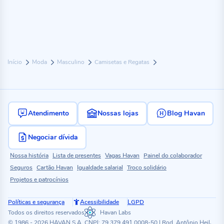
Início
Moda
Masculino
Camisetas e Regatas
Atendimento
Nossas lojas
Blog Havan
Negociar dívida
Nossa história
Lista de presentes
Vagas Havan
Painel do colaborador
Seguros
Cartão Havan
Igualdade salarial
Troco solidário
Projetos e patrocínios
Políticas e segurança
Acessibilidade
LGPD
Todos os direitos reservados
Havan Labs
© 1986 - 2026 HAVAN S.A. CNPJ: 79.379.491.0008-50 | Rod. Antônio Heil,