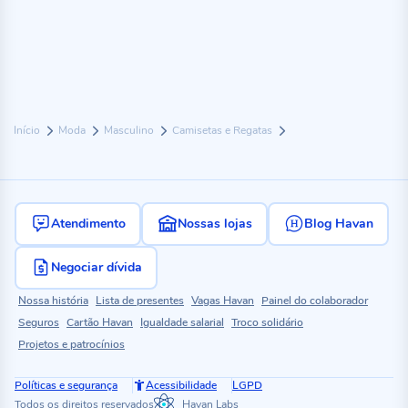
Início
Moda
Masculino
Camisetas e Regatas
Atendimento
Nossas lojas
Blog Havan
Negociar dívida
Nossa história
Lista de presentes
Vagas Havan
Painel do colaborador
Seguros
Cartão Havan
Igualdade salarial
Troco solidário
Projetos e patrocínios
Políticas e segurança
Acessibilidade
LGPD
Todos os direitos reservados
Havan Labs