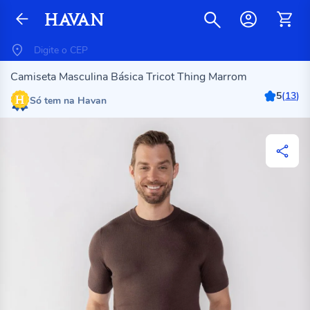
Camiseta Masculina Básica Tricot Thing Marrom
5
(
13
)
Só tem na Havan