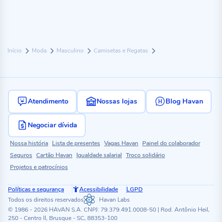
Início
Moda
Masculino
Camisetas e Regatas
Atendimento
Nossas lojas
Blog Havan
Negociar dívida
Nossa história
Lista de presentes
Vagas Havan
Painel do colaborador
Seguros
Cartão Havan
Igualdade salarial
Troco solidário
Projetos e patrocínios
Políticas e segurança
Acessibilidade
LGPD
Todos os direitos reservados
Havan Labs
© 1986 - 2026 HAVAN S.A. CNPJ: 79.379.491.0008-50 | Rod. Antônio Heil,
250 - Centro II, Brusque - SC, 88353-100