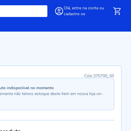
Olá,
entre
na conta
ou
cadastre-se
370700_50
uto indisponível no momento
lizmente não temos estoque deste item em nossa loja on-