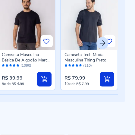
Camiseta Masculina
Camiseta Tech Modal
Cam
Básica De Algodão Marc
Masculina Thing Preto
Mar
Avaliação:
Avaliação:
Aval
Alain Preto
(1090)
(210)
96%
96%
96
R$ 6
R$ 39,99
R$ 79,99
R$ 
8x
de
R$ 4,99
10x
de
R$ 7,99
8x
d