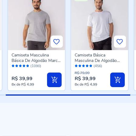
Camiseta Masculina
Camiseta Básica
Básica De Algodão Marc
Masculina De Algodão
Avaliação:
Avaliação:
Alain Mescla
Peruano Marc Alain
(1090)
(456)
96%
96%
Branco
R$ 79,99
R$ 39,99
R$ 39,99
8x
de
R$ 4,99
8x
de
R$ 4,99