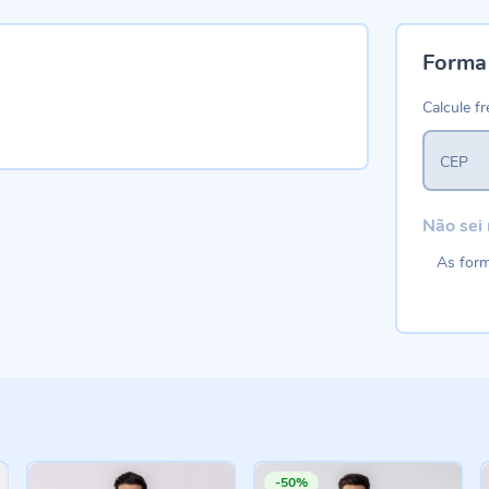
Forma
Calcule fr
CEP
Não sei
As form
-50%