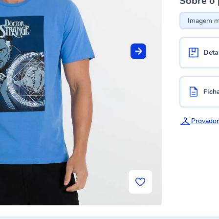
Sobre o
Imagem me
Deta
Fich
Provador