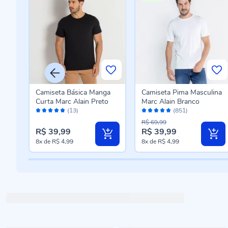
ina
Camiseta Básica Manga
Camiseta Pima Masculina
Curta Marc Alain Preto
Marc Alain Branco
Avaliação:
Avaliação:
(13)
(851)
100%
96%
R$ 69,99
R$ 39,99
R$ 39,99
8x
de
R$ 4,99
8x
de
R$ 4,99