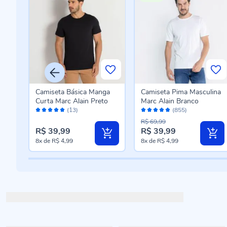
ina
Camiseta Básica Manga
Camiseta Pima Masculina
Curta Marc Alain Preto
Marc Alain Branco
Avaliação:
Avaliação:
(13)
(855)
100%
96%
R$ 69,99
R$ 39,99
R$ 39,99
8x
de
R$ 4,99
8x
de
R$ 4,99