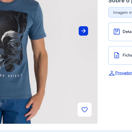
Sobre o
Imagem me
Deta
Fich
Provador