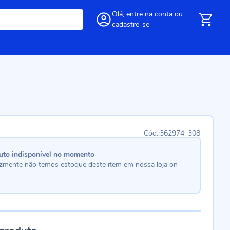
Olá,
entre
na conta
ou
cadastre-se
362974_308
uto indisponível no momento
lizmente não temos estoque deste item em nossa loja on-