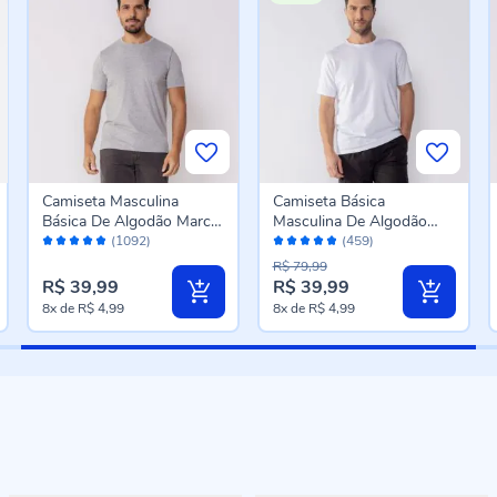
Camiseta Masculina
Camiseta Básica
Básica De Algodão Marc
Masculina De Algodão
Avaliação:
Avaliação:
Alain Mescla
Peruano Marc Alain
(1092)
(459)
96%
96%
Branco
R$ 79,99
R$ 39,99
R$ 39,99
8x
de
R$ 4,99
8x
de
R$ 4,99