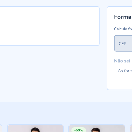
Forma
Calcule fr
CEP
Não sei
As form
-50%