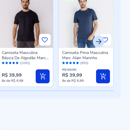
Camiseta Masculina
Camiseta Pima Masculina
Cam
Básica De Algodão Marc
Marc Alain Marinho
Masc
Avaliação:
Avaliação:
Aval
Alain Preto
(1092)
(855)
96%
96%
96
R$ 69,99
R$ 39,99
R$ 39,99
R$ 
8x
de
R$ 4,99
8x
de
R$ 4,99
10x