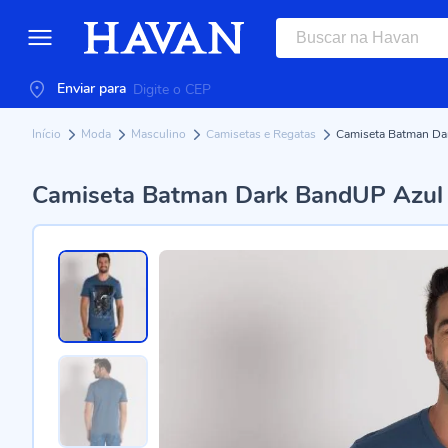
Enviar para
Início
Moda
Masculino
Camisetas e Regatas
Camiseta Batman Da
Camiseta Batman Dark BandUP Azul 