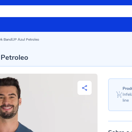
rk BandUP Azul Petroleo
Petroleo
Prod
Infe
line