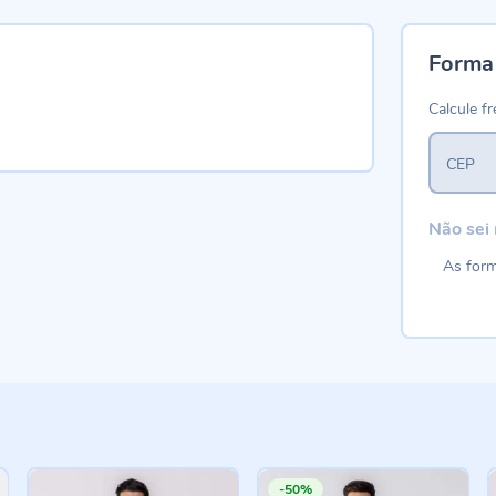
Forma
Calcule fr
CEP
Não sei
As form
-50%