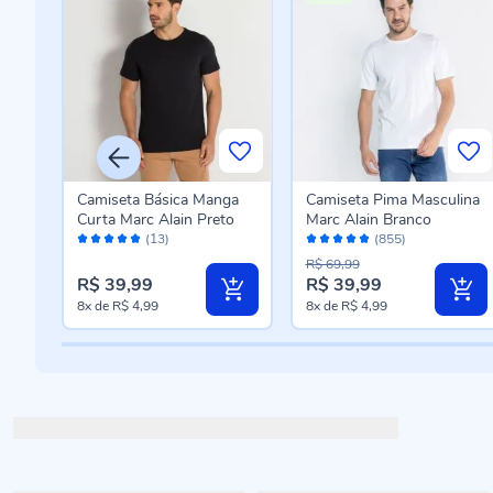
ina
Camiseta Básica Manga
Camiseta Pima Masculina
Curta Marc Alain Preto
Marc Alain Branco
Avaliação:
Avaliação:
(13)
(855)
100%
96%
R$ 69,99
R$ 39,99
R$ 39,99
8x
de
R$ 4,99
8x
de
R$ 4,99