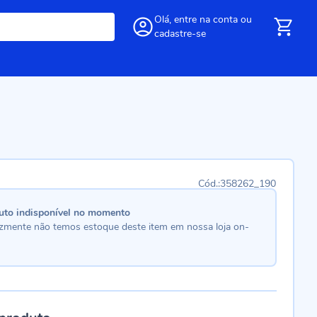
Olá,
entre
na conta
ou
cadastre-se
358262_190
uto indisponível no momento
lizmente não temos estoque deste item em nossa loja on-