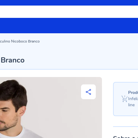
culino Nicoboco Branco
 Branco
Prod
Infe
line