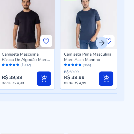
Camiseta Masculina
Camiseta Pima Masculina
Cam
Básica De Algodão Marc
Marc Alain Marinho
Masc
Avaliação:
Avaliação:
Aval
Alain Preto
(1092)
(855)
96%
96%
96
R$ 69,99
R$ 39,99
R$ 39,99
R$ 
8x
de
R$ 4,99
8x
de
R$ 4,99
10x