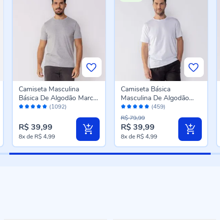
Camiseta Masculina
Camiseta Básica
Básica De Algodão Marc
Masculina De Algodão
Avaliação:
Avaliação:
Alain Mescla
Peruano Marc Alain
(1092)
(459)
96%
96%
Branco
R$ 79,99
R$ 39,99
R$ 39,99
8x
de
R$ 4,99
8x
de
R$ 4,99