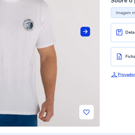
Sobre o
Imagem me
Deta
Fich
Provador