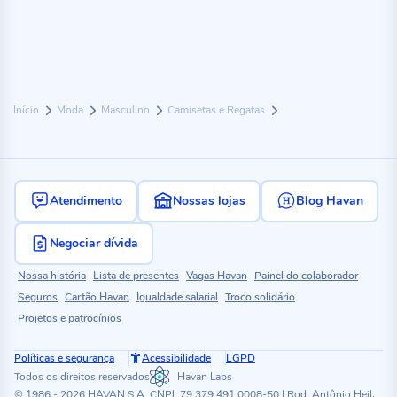
Início
Moda
Masculino
Camisetas e Regatas
Atendimento
Nossas lojas
Blog Havan
Negociar dívida
Nossa história
Lista de presentes
Vagas Havan
Painel do colaborador
Seguros
Cartão Havan
Igualdade salarial
Troco solidário
Projetos e patrocínios
Políticas e segurança
Acessibilidade
LGPD
Todos os direitos reservados
Havan Labs
© 1986 - 2026 HAVAN S.A. CNPJ: 79.379.491.0008-50 | Rod. Antônio Heil,