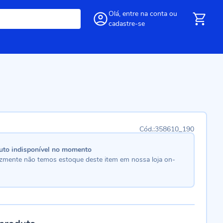
Olá,
entre
na conta
ou
cadastre-se
358610_190
uto indisponível no momento
lizmente não temos estoque deste item em nossa loja on-