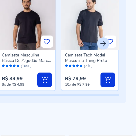
Camiseta Masculina
Camiseta Tech Modal
Cam
Básica De Algodão Marc
Masculina Thing Preto
Mar
Avaliação:
Avaliação:
Aval
Alain Preto
(1090)
(210)
96%
96%
96
R$ 6
R$ 39,99
R$ 79,99
R$ 
8x
de
R$ 4,99
10x
de
R$ 7,99
8x
d