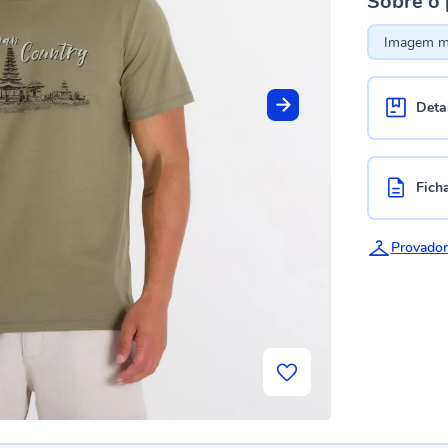
Sobre o
Imagem me
Deta
Fich
Provador