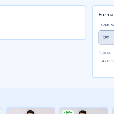
Forma
Calcule fr
CEP
Não sei
As form
-50%