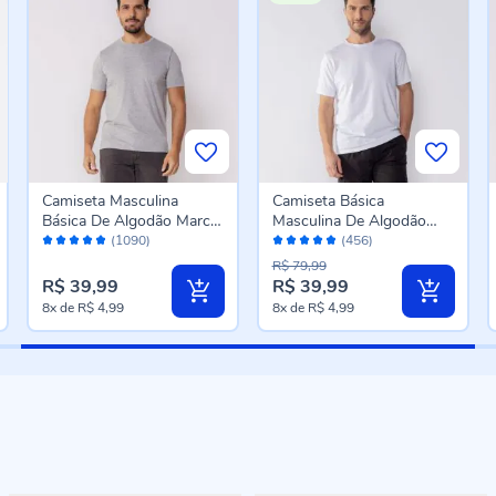
Camiseta Masculina
Camiseta Básica
Básica De Algodão Marc
Masculina De Algodão
Avaliação:
Avaliação:
Alain Mescla
Peruano Marc Alain
(1090)
(456)
96%
96%
Branco
R$ 79,99
R$ 39,99
R$ 39,99
8x
de
R$ 4,99
8x
de
R$ 4,99