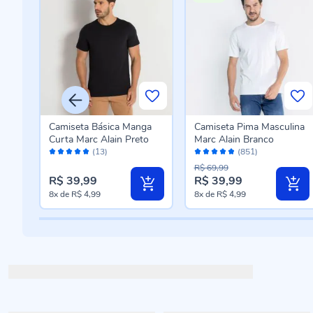
ina
Camiseta Básica Manga
Camiseta Pima Masculina
Curta Marc Alain Preto
Marc Alain Branco
Avaliação:
Avaliação:
(13)
(851)
100%
96%
R$ 69,99
R$ 39,99
R$ 39,99
8x
de
R$ 4,99
8x
de
R$ 4,99