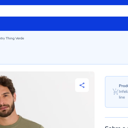
try Thing Verde
Prod
Infe
line