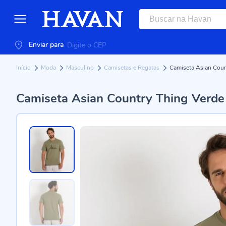
Enviar para
Início
Moda
Masculino
Camisetas e Regatas
Camiseta Asian Coun
Camiseta Asian Country Thing Verde