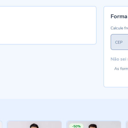
Forma
Calcule fr
CEP
Não sei
As form
-50%