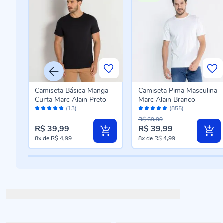
ina
Camiseta Básica Manga
Camiseta Pima Masculina
Curta Marc Alain Preto
Marc Alain Branco
Avaliação:
Avaliação:
(13)
(855)
100%
96%
R$ 69,99
R$ 39,99
R$ 39,99
8x
de
R$ 4,99
8x
de
R$ 4,99