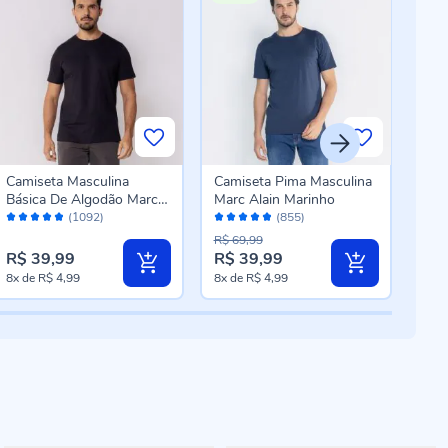
Camiseta Masculina
Camiseta Pima Masculina
Cam
Básica De Algodão Marc
Marc Alain Marinho
Masc
Avaliação:
Avaliação:
Aval
Alain Preto
(1092)
(855)
96%
96%
96
R$ 69,99
R$ 39,99
R$ 39,99
R$ 
8x
de
R$ 4,99
8x
de
R$ 4,99
10x