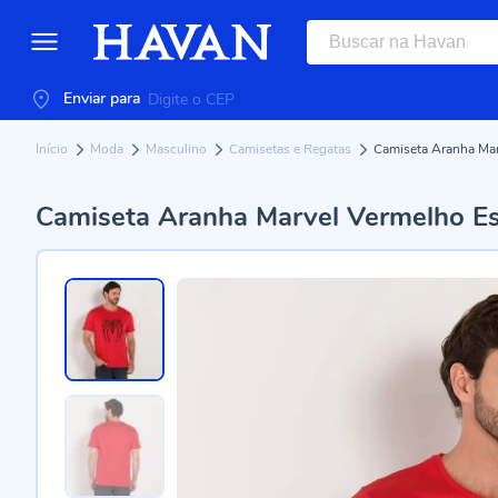
Enviar para
Início
Moda
Masculino
Camisetas e Regatas
Camiseta Aranha Mar
Camiseta Aranha Marvel Vermelho E