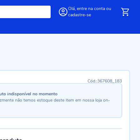
Olá,
entre
na conta
ou
cadastre-se
367608_183
uto indisponível no momento
lizmente não temos estoque deste item em nossa loja on-