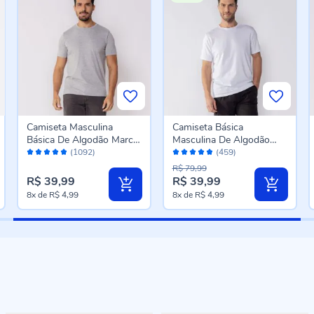
Camiseta Masculina
Camiseta Básica
Básica De Algodão Marc
Masculina De Algodão
Avaliação:
Avaliação:
Alain Mescla
Peruano Marc Alain
(1092)
(459)
96%
96%
Branco
R$ 79,99
R$ 39,99
R$ 39,99
8x
de
R$ 4,99
8x
de
R$ 4,99