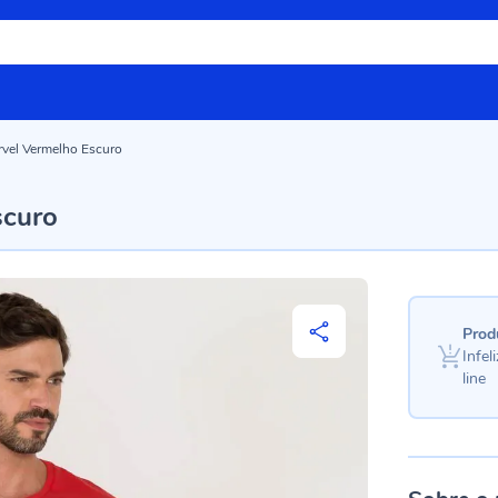
vel Vermelho Escuro
scuro
Prod
Infe
line