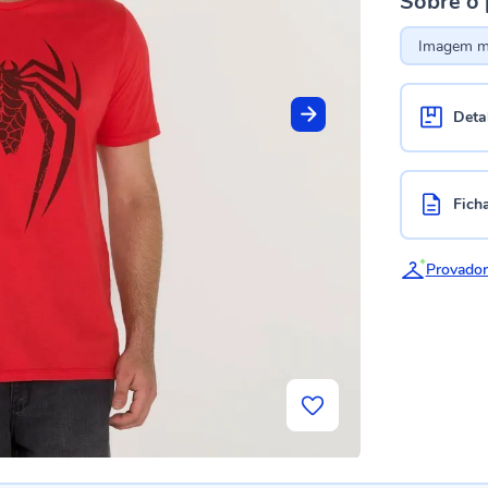
Sobre o
Imagem me
Deta
Fich
Provador