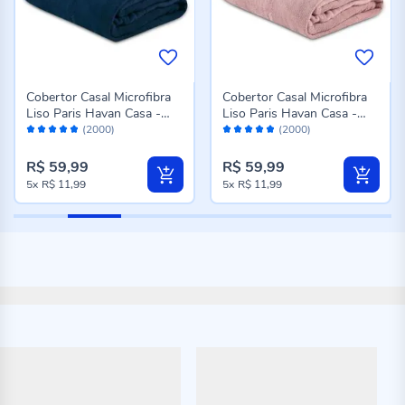
Cobertor Casal Microfibra
Cobertor Casal Microfibra
Liso Paris Havan Casa -
Liso Paris Havan Casa -
Avaliação:
Avaliação:
Azul Profundo
Rose
(2000)
(2000)
96%
96%
R$ 59,99
R$ 59,99
5x
R$ 11,99
5x
R$ 11,99