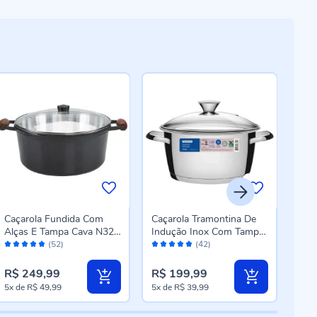
Caçarola Fundida Com
Caçarola Tramontina De
Caç
Alças E Tampa Cava N32
Indução Inox Com Tampa
Sta
Avaliação:
Avaliação:
Aval
10,6 Litros - Grafite
Vidro 3,1L - Allegra
4,9 
(52)
(42)
98%
98%
98
R$ 249,99
R$ 199,99
R$ 
5x
de
R$ 49,99
5x
de
R$ 39,99
5x
d