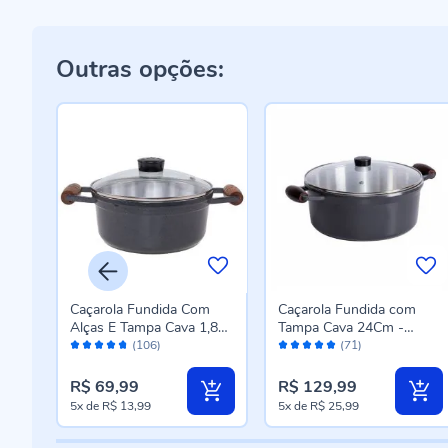
Outras opções:
Caçarola Fundida Com
Caçarola Fundida com
Alças E Tampa Cava 1,8
Tampa Cava 24Cm -
Avaliação:
Avaliação:
Litros - Grafite
Grafite
(106)
(71)
94%
98%
R$ 69,99
R$ 129,99
5x
de
R$ 13,99
5x
de
R$ 25,99