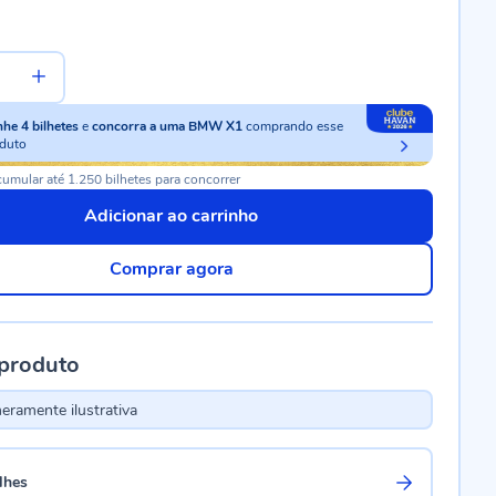
nhe
4
bilhetes
e
concorra a uma BMW X1
comprando esse
duto
umular até 1.250 bilhetes para concorrer
Adicionar ao carrinho
Comprar agora
 produto
ramente ilustrativa
lhes