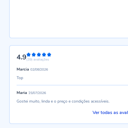
4.9
98%
(39)
avaliações
Marcia
02/08/2026
Top
Maria
15/07/2026
Gostei muito, linda e o preço e condições acessíveis.
Ver todas as ava