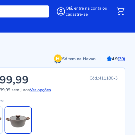
Olá,
entre
na conta
ou
cadastre-se
Só tem na Havan
|
4.9
(
39
)
99,99
411180-3
39,99
sem juros
Ver opções
es: