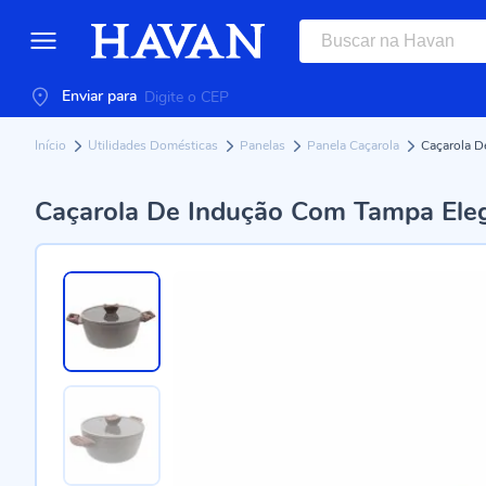
Enviar para
Início
Utilidades Domésticas
Panelas
Panela Caçarola
Caçarola D
Caçarola De Indução Com Tampa Ele