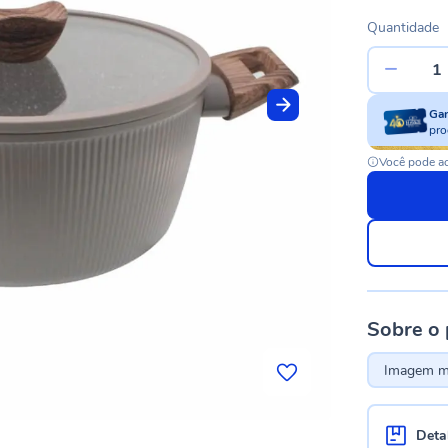
Quantidade
Ga
pro
Você pode ac
Sobre o
Imagem me
Deta