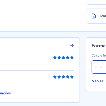
Fich
Forma
Calcule fr
100%
CEP
100%
Não sei
liações