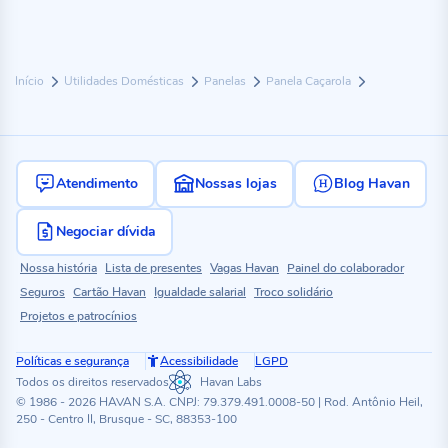
Início
Utilidades Domésticas
Panelas
Panela Caçarola
Atendimento
Nossas lojas
Blog Havan
Negociar dívida
Nossa história
Lista de presentes
Vagas Havan
Painel do colaborador
Seguros
Cartão Havan
Igualdade salarial
Troco solidário
Projetos e patrocínios
Políticas e segurança
Acessibilidade
LGPD
Todos os direitos reservados
Havan Labs
© 1986 - 2026 HAVAN S.A. CNPJ: 79.379.491.0008-50 | Rod. Antônio Heil,
250 - Centro II, Brusque - SC, 88353-100