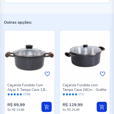
Outras opções:
Caçarola Fundida Com
Caçarola Fundida com
Alças E Tampa Cava 1,8
Tampa Cava 24Cm - Grafite
Avaliação:
Avaliação:
Litros - Grafite
(106)
(71)
94%
98%
R$ 69,99
R$ 129,99
5x
R$ 13,99
5x
R$ 25,99