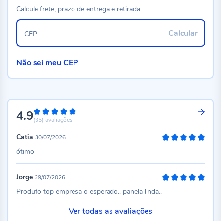
Calcule frete, prazo de entrega e retirada
Calcular
CEP
Não sei meu CEP
4.9
98%
(35)
avaliações
Catia
30/07/2026
100%
ótimo
Jorge
29/07/2026
100%
Produto top empresa o esperado.. panela linda..
Ver todas as avaliações