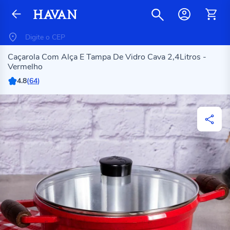
Caçarola Com Alça E Tampa De Vidro Cava 2,4Litros -
Vermelho
4.8
(
64
)