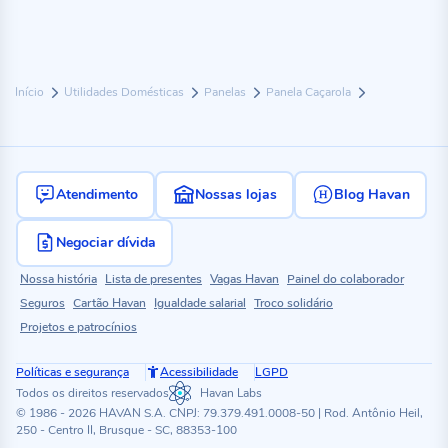
Início
Utilidades Domésticas
Panelas
Panela Caçarola
Atendimento
Nossas lojas
Blog Havan
Negociar dívida
Nossa história
Lista de presentes
Vagas Havan
Painel do colaborador
Seguros
Cartão Havan
Igualdade salarial
Troco solidário
Projetos e patrocínios
Políticas e segurança
Acessibilidade
LGPD
Todos os direitos reservados
Havan Labs
© 1986 - 2026 HAVAN S.A. CNPJ: 79.379.491.0008-50 | Rod. Antônio Heil,
250 - Centro II, Brusque - SC, 88353-100