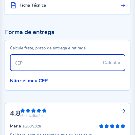
Ficha Técnica
Forma de entrega
Calcule frete, prazo de entrega e retirada
Calcular
CEP
Não sei meu CEP
4.8
96%
(64)
avaliações
Maria
10/06/2026
100%