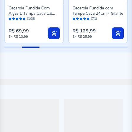
Caçarola Fundida Com
Caçarola Fundida com
Alças E Tampa Cava 1,8
Tampa Cava 24Cm - Grafite
Avaliação:
Avaliação:
Litros - Grafite
(108)
(71)
94%
98%
R$ 69,99
R$ 129,99
5x
R$ 13,99
5x
R$ 25,99