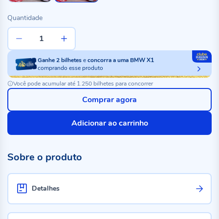
Quantidade
Ganhe
2
bilhetes
e
concorra a uma BMW X1
comprando esse produto
Você pode acumular até 1.250 bilhetes para concorrer
Comprar agora
Adicionar ao carrinho
Sobre o produto
Detalhes