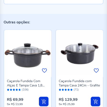
Outras opções:
Caçarola Fundida Com
Caçarola Fundida com
Alças E Tampa Cava 1,8
Tampa Cava 24Cm - Grafite
Avaliação:
Avaliação:
Litros - Grafite
(106)
(71)
94%
98%
R$ 69,99
R$ 129,99
5x
R$ 13,99
5x
R$ 25,99