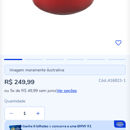
Imagem meramente ilustrativa
R$ 249,99
416823-1
ou
5x
de
R$ 49,99
sem juros
Ver opções
Quantidade
Ganhe
6
bilhetes
e
concorra a uma BMW X1