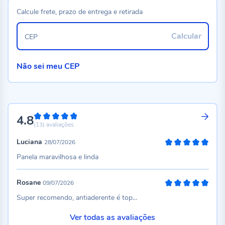
Calcule frete, prazo de entrega e retirada
Calcular
CEP
Não sei meu CEP
4.8
96%
(13)
avaliações
Luciana
28/07/2026
100%
Panela maravilhosa e linda
Rosane
09/07/2026
100%
Super recomendo, antiaderente é top...
Ver todas as avaliações