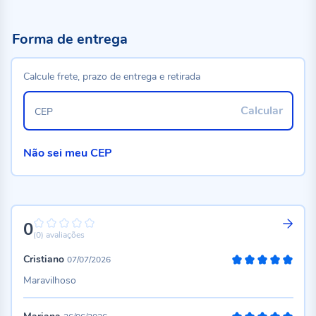
Forma de entrega
Calcule frete, prazo de entrega e retirada
Calcular
CEP
Não sei meu CEP
0
0%
(0)
avaliações
Cristiano
07/07/2026
100%
Maravilhoso