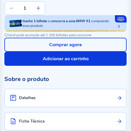
Ganhe
1
bilhete
e
concorra a uma BMW X1
comprando
esse produto
Você pode acumular até 1.250 bilhetes para concorrer
Comprar agora
Adicionar ao carrinho
Sobre o produto
Detalhes
Ficha Técnica