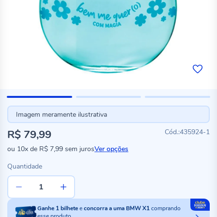
Imagem meramente ilustrativa
R$ 79,99
435924-1
ou
10x
de
R$ 7,99
sem juros
Ver opções
Quantidade
Ganhe
1
bilhete
e
concorra a uma BMW X1
comprando
esse produto