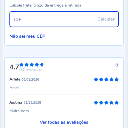
Calcule frete, prazo de entrega e retirada
Calcular
CEP
Não sei meu CEP
4.7
94%
(18)
avaliações
Arlete
03/01/2026
100%
Amei
Justina
21/12/2025
100%
Muito bom
Ver todas as avaliações