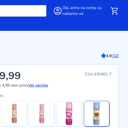
Olá,
entre
na conta
ou
cadastre-se
4.9
(
12
)
9,99
436482-7
 4,99
sem juros
Ver opções
es: