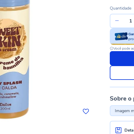
Quantidade
Ga
pro
Você pode ac
Sobre o
Imagem me
Deta