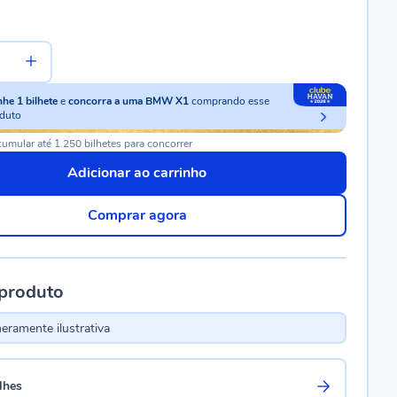
nhe
1
bilhete
e
concorra a uma BMW X1
comprando esse
duto
umular até 1.250 bilhetes para concorrer
Adicionar ao carrinho
Comprar agora
 produto
ramente ilustrativa
lhes