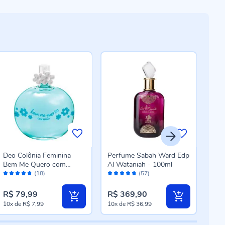
Deo Colônia Feminina
Perfume Sabah Ward Edp
Bod
Bem Me Quero com
Al Wataniah - 100ml
Phyt
Avaliação:
Avaliação:
Aval
Magia Jequiti - 100ml
(18)
(57)
94%
94%
96
R$ 79,99
R$ 369,90
R$ 
10x
de
R$ 7,99
10x
de
R$ 36,99
8x
d