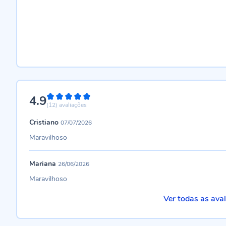
4.9
98%
(12)
avaliações
Cristiano
07/07/2026
Maravilhoso
Mariana
26/06/2026
Maravilhoso
Ver todas as ava