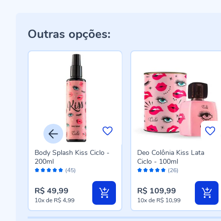
Outras opções:
o
Body Splash Kiss Ciclo -
Deo Colônia Kiss Lata
 -
200ml
Ciclo - 100ml
Avaliação:
Avaliação:
(45)
(26)
98%
100%
R$ 49,99
R$ 109,99
10x
de
R$ 4,99
10x
de
R$ 10,99