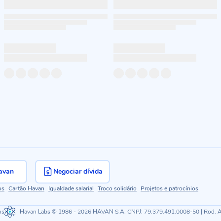
avan
Negociar dívida
os
Cartão Havan
Igualdade salarial
Troco solidário
Projetos e patrocínios
os
Havan Labs
© 1986 - 2026 HAVAN S.A. CNPJ: 79.379.491.0008-50 | Rod. Ant