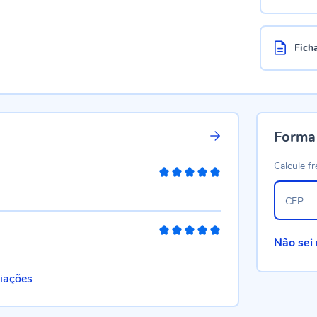
Fich
Forma
Calcule fr
100%
CEP
100%
Não sei
liações