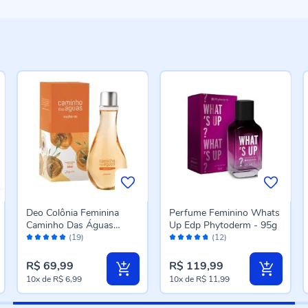
Deo Colônia Feminina
Perfume Feminino Whats
Caminho Das Águas
Up Edp Phytoderm - 95g
Avaliação:
Avaliação:
Madeiras Jequiti - 300ml
(19)
(12)
96%
94%
R$ 69,99
R$ 119,99
10x
de
R$ 6,99
10x
de
R$ 11,99