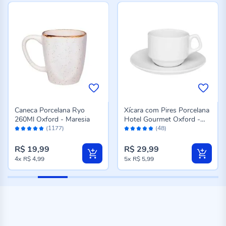
Caneca Porcelana Ryo
Xícara com Pires Porcelana
260Ml Oxford - Maresia
Hotel Gourmet Oxford -
Avaliação:
Avaliação:
200 ml
(1177)
(48)
98%
98%
R$ 19,99
R$ 29,99
4x
R$ 4,99
5x
R$ 5,99