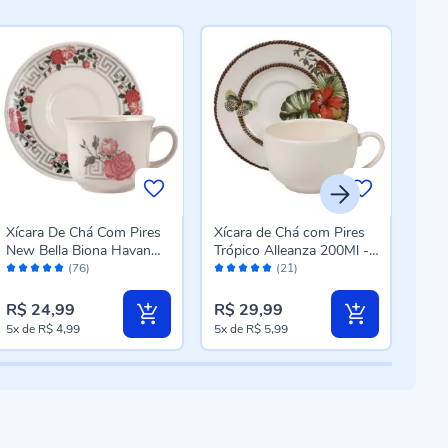
Xícara De Chá Com Pires
Xícara de Chá com Pires
Cane
New Bella Biona Havan
Trópico Alleanza 200Ml -
Cer
Avaliação:
Avaliação:
Aval
Casa 200Ml - Cerâmica
Cerâmica
Azu
(76)
(21)
98%
100%
96
R$ 24,99
R$ 29,99
R$ 
5x
de
R$ 4,99
5x
de
R$ 5,99
2x
d