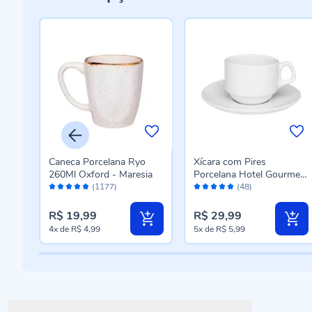
es
Caneca Porcelana Ryo
Xícara com Pires
260Ml Oxford - Maresia
Porcelana Hotel Gourmet
Avaliação:
Avaliação:
Oxford - 200 ml
(1177)
(48)
98%
98%
R$ 19,99
R$ 29,99
4x
de
R$ 4,99
5x
de
R$ 5,99