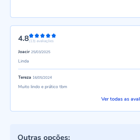
4.8
96%
(13)
avaliações
Joacir
25/03/2025
Linda
Tereza
16/05/2024
Muito lindo e prático tbm
Ver todas as ava
Outras opções: