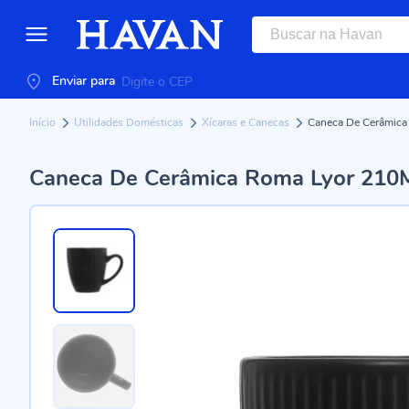
Enviar para
Início
Utilidades Domésticas
Xícaras e Canecas
Caneca De Cerâmica
Caneca De Cerâmica Roma Lyor 210M