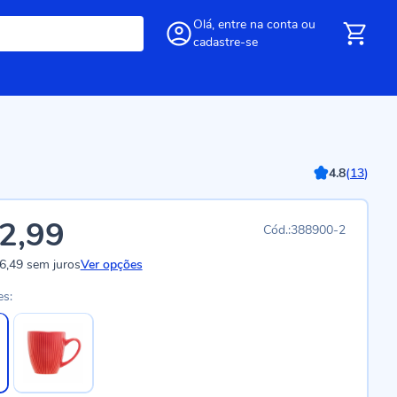
Olá,
entre
na conta
ou
cadastre-se
4.8
(
13
)
2,99
388900-2
6,49
sem juros
Ver opções
es: