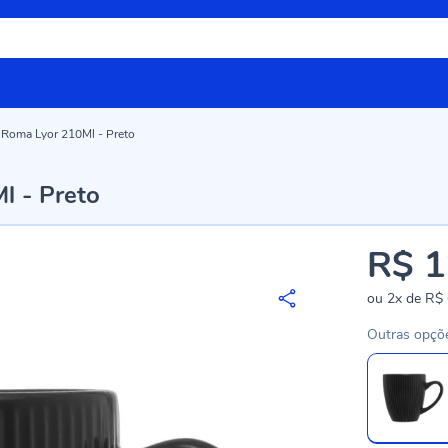
 Roma Lyor 210Ml - Preto
l - Preto
R$ 1
ou
2x
de
R$ 
Outras opçõ