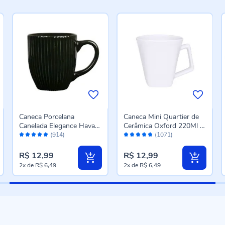
Caneca Porcelana
Caneca Mini Quartier de
Canelada Elegance Havan
Cerâmica Oxford 220Ml -
Avaliação:
Avaliação:
Casa 300Ml - Preto
Branco
(914)
(1071)
96%
96%
R$ 12,99
R$ 12,99
2x
de
R$ 6,49
2x
de
R$ 6,49