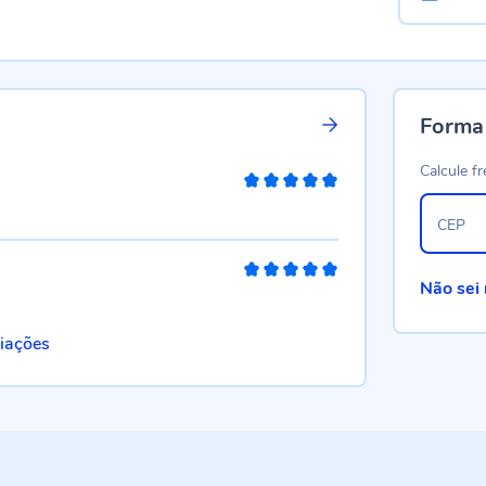
Forma
Calcule fr
100%
CEP
100%
Não sei
liações