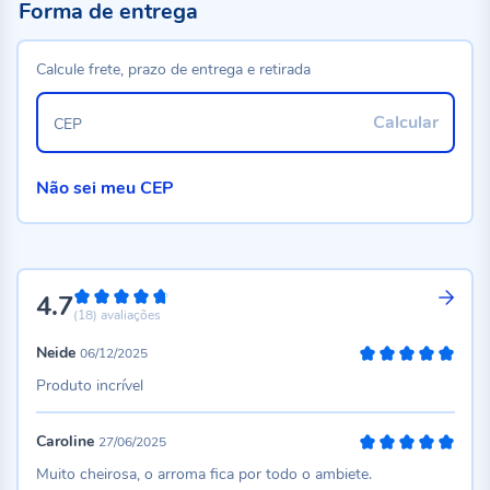
Forma de entrega
Calcule frete, prazo de entrega e retirada
Calcular
CEP
Não sei meu CEP
4.7
94%
(18)
avaliações
Neide
06/12/2025
100%
Produto incrível
Caroline
27/06/2025
100%
Muito cheirosa, o arroma fica por todo o ambiete.