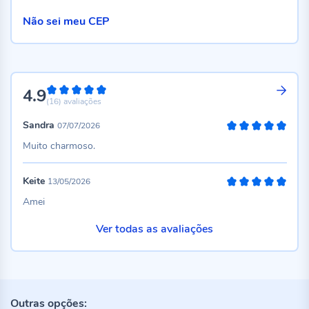
Não sei meu CEP
4.9
98%
(16)
avaliações
Sandra
07/07/2026
100%
Muito charmoso.
Keite
13/05/2026
100%
Amei
Ver todas as avaliações
Outras opções: