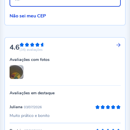
Não sei meu CEP
4.6
92%
(34)
avaliações
Avaliações com fotos
Avaliações em destaque
Juliana
03/07/2026
100%
Muito prático e bonito