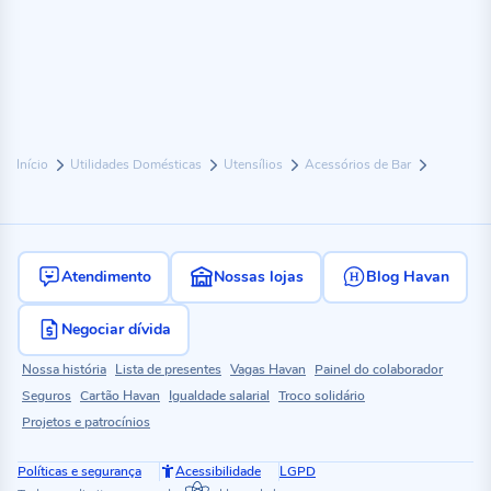
Início
Utilidades Domésticas
Utensílios
Acessórios de Bar
Atendimento
Nossas lojas
Blog Havan
Negociar dívida
Nossa história
Lista de presentes
Vagas Havan
Painel do colaborador
Seguros
Cartão Havan
Igualdade salarial
Troco solidário
Projetos e patrocínios
Políticas e segurança
Acessibilidade
LGPD