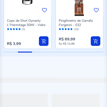
Copo de Shot Dynasty
Pingômetro de Garrafa
L"Hermitage 50Ml - Vidro
Forgerini - 032
Avaliação:
Avaliação:
(5)
(28)
100%
96%
R$ 69,99
R$ 3,99
5x
R$ 13,99